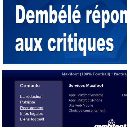
Maxifoot (100% Football) : l'actua
Services Maxifoot
Contacts
Appli Maxifoot Android
Flu
La rédaction
Appli Maxifoot iPhone
Publicité
Site web Mobile
Recrutement
Choix de consentement
Infos légales
Liens football