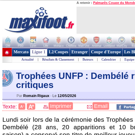
A retenir :
Palmarès Coupe du Mond
OM
PSG
Lyon
Lille
Monaco
Chelsea
Man Utd
Arsenal
Liverpool
ManCity
Ba
+ de clubs
Mercato
Ligue 1
L2/Coupes
Etranger
Coupe d'Europe
Les B
Actualité
|
Résultats & Classement
|
Buteurs
|
Calendrier
|
Equipe
Trophées UNFP : Dembélé 
critiques
Par
Romain Rigaux
-
Le
12/05/2026
+
Imprimer
Email
A
Texte:
-
A
Lundi soir lors de la cérémonie des Trophé
Dembélé
(28 ans, 20 apparitions et 10 b
saison) a conservé son titre de meilleur joueu