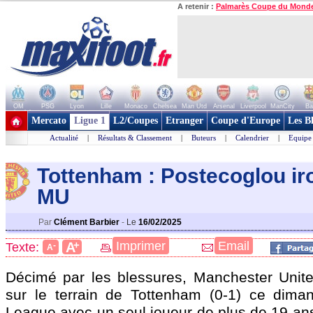
A retenir :
Palmarès Coupe du Mond
OM
PSG
Lyon
Lille
Monaco
Chelsea
Man Utd
Arsenal
Liverpool
ManCity
Ba
+ de clubs
Mercato
Ligue 1
L2/Coupes
Etranger
Coupe d'Europe
Les B
Actualité
|
Résultats & Classement
|
Buteurs
|
Calendrier
|
Equipe
Tottenham : Postecoglou ir
MU
Par
Clément Barbier
-
Le
16/02/2025
+
Imprimer
Email
A
Texte:
-
A
Décimé par les blessures, Manchester Unite
sur le terrain de Tottenham (0-1) ce dima
League avec un seul joueur de plus de 19 ans