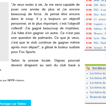
Brest : un
07/08
"Je veux rester à vie. Je me sens capable de
OM : McCo
07/08
jouer une année de plus et j’ai encore
PSG : 4 re
07/08
beaucoup de force. Je pense être encore
Nice : Kevi
07/08
dans le coup. Il y a toujours un objectif
L1 : prison
07/08
personnel, et le plus important, c’est l’objectif
Leganés : c
07/08
collectif. J’ai gagné beaucoup de trophées.
Atletico : 
07/08
J’ai hâte d’en gagner un autre. Ce n’est pas
Monaco : Fi
07/08
une question de palmarès. Ce que je veux,
Lyon : Mang
07/08
c’est que le club continue de gagner même
PSG : Nsoki
07/08
après mon départ", a glissé le buteur sudiste
Arsenal : N
07/08
pour Fox Sports.
Real : Mast
07/08
Man City :
07/08
Selon la presse locale, Gignac pourrait
Rennes : Ha
07/08
devenir dirigeant au sein du club basé à
Palace : To
07/08
Archives
r.
OM : B. Gen
07/08
Les brèves du
TFC : Sion
07/08
Les brèves d'h
ue par
18370
visiteurs
PSG : Live
07/08
Les brèves du
Norvège : 
07/08
Les brèves du
PSG : Mbay
07/08
Les brèves du
Monaco : F
07/08
Recherche dan
Grenade : 
07/08
Partager sur Twitter
Juve : Zheg
07/08