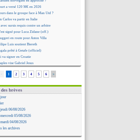
 gardien norvégien en approche ?
urt a versé 120 M€ en 2026
tours dans le groupe face à Man Utd ?
n Carlos va partir en Italie
 avec sursis requis contre un arbitre
'est signé pour Luca Zidane (off.)
Ruggeri en route pour Aston Villa
lipe Luis soutient Biereth
ala prêté à Getafe (officiel)
 va signer en Croatie
aples vise Gabriel Jesus
antuono prêté à la Fiorentina (off.)
<
1
2
3
4
5
6
>
 accord avec le Barça pour Rodri ?
ise a prolongé (officiel)
miyasu a convaincu (officiel)
 des brèves
esio - "ce n'est pas idéal"
 jour
 Oppong signe pour 4 ans (officiel)
ier
rpool va proposer 115 M€ pour Barcola
 jeudi 06/08/2026
la démission d'Infantino réclamée
 mercredi 05/08/2026
e, deux pistes se détachent
 mardi 04/08/2026
ilipe Luis veut remplacer Akliouche
s les archives
Luca Zidane va changer de club
rova très clair sur son futur