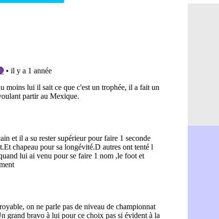
OM : Aguer
07/08
Arsenal : G
07/08
Nantes : d
07/08
Monaco : l
07/08
Man Utd : B
07/08
Man City :
07/08
Naples : l
07/08
OM : Lucas
07/08
PSG : le co
07/08
PSG : une 
07/08
Francfort :
07/08
Strasbourg 
07/08
Monaco : F
07/08
Dortmund :
07/08
Barça : pr
07/08
Argentine :
07/08
Tottenham 
07/08
Barça : l'a
07/08
FIFA : la C
06/08
CdM 2030 :
06/08
Rennes : Em
06/08
Côte d'Ivoi
06/08