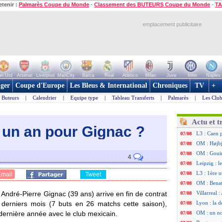
etenir :
Palmarès Coupe du Monde
-
Classement des BUTEURS Coupe du Monde
-
TA
emplacement publicitaire
n Utd
Arsenal
Liverpool
ManCity
Barca
Real
Atletico
Milan
Juve
Inter
Naples
ger
Coupe d'Europe
Les Bleus & International
Chroniques
TV
+
Buteurs
|
Calendrier
|
Equipe type
|
Tableau Transferts
|
Palmarès
|
Les Club
Actu et t
e un an pour Gigna
c ?
L3 : Caen 
07/08
OM : Højbj
07/08
OM : Gouir
07/08
4
Leipzig : l
07/08
L3 : 1ère u
07/08
Email
Tweet
OM : Benat
07/08
, André-Pierre Gignac (39 ans) arrive en fin de contrat
Villarreal 
07/08
 derniers mois (7 buts en 26 matchs cette saison),
Lyon : la d
07/08
 dernière année avec le club mexicain.
OM : un no
07/08