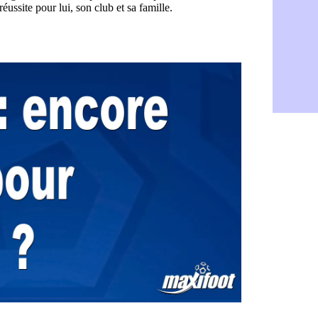
Rennes : H
06/08
Man City :
06/08
Man Utd : Z
06/08
Amical : M
06/08
Nantes : De
06/08
OM : le clu
06/08
Monaco : l
06/08
FIFA : Teb
06/08
FIFA : l'UE
06/08
PSG : Teba
06/08
Real : Vini
06/08
Lyon : Man
06/08
OM : une o
06/08
Real : c'es
06/08
Troyes : Ju
06/08
PSG : Aklio
06/08
OM : une o
06/08
PSG : cont
06/08
Ouganda : 
06/08
Arsenal : A
06/08
Chelsea : P
06/08
FIFA : le 
06/08
PSG : l'ét
06/08