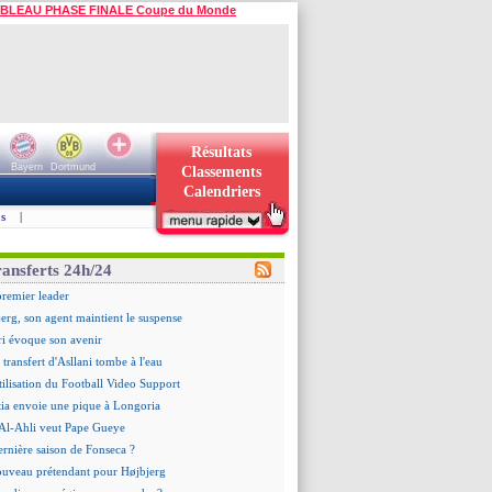
BLEAU PHASE FINALE Coupe du Monde
Résultats
Bayern
Dortmund
Classements
Calendriers
s
|
ransferts 24h/24
premier leader
erg, son agent maintient le suspense
i évoque son avenir
e transfert d'Asllani tombe à l'eau
tilisation du Football Video Support
ia envoie une pique à Longoria
: Al-Ahli veut Pape Gueye
ernière saison de Fonseca ?
uveau prétendant pour Højbjerg