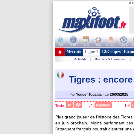
A r
OM
PSG
Lyon
Lille
Monaco
Chelsea
Ma
+ de clubs
Mercato
Ligue 1
L2/Coupes
Etran
Actualité
|
Résultats & Classement
|
Tigres : encor
Par
Youcef Touaitia
-
Le
26/03/2025
+
A
-
A
Imprimer
Texte:
Plus grand joueur de l'histoire des Tigres
en juin prochain. Moins performant ces
l'attaquant français pourrait disputer une