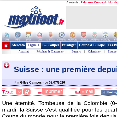
A retenir :
Palmarès Coupe du Mond
OM
PSG
Lyon
Lille
Monaco
Chelsea
Man Utd
Arsenal
Liverpool
ManCity
Ba
+ de clubs
Mercato
Ligue 1
L2/Coupes
Etranger
Coupe d'Europe
Les B
Actualité
|
Résultats & Classement
|
Buteurs
|
Calendrier
|
Equipe
Suisse : une première depu
Par
Gilles Campos
-
Le
08/07/2026
+
Imprimer
Email
A
Texte:
-
A
Une éternité. Tombeuse de la Colombie (0-0
mardi, la Suisse s'est qualifiée pour les quar
Coupe du monde pour la première fois depui