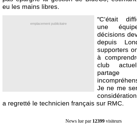
eu les mains libres.
"C’était diff
emplacement publicitaire
une équi
décisions dev
depuis Lond
supporters o
à comprendr
club actue
parta
incompréhen
Je ne me sen
considération
a regretté le technicien français sur RMC.
News lue par
12399
visiteurs