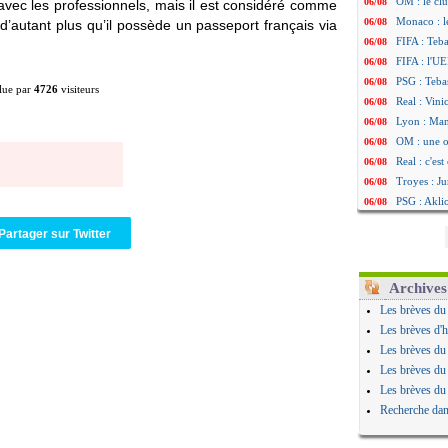
OM : le clu
06/08
 avec les professionnels, mais il est considéré comme
Monaco : l
06/08
’autant plus qu’il possède un passeport français via
FIFA : Teb
06/08
FIFA : l'UE
06/08
PSG : Teba
06/08
lue par
4726
visiteurs
Real : Vini
06/08
Lyon : Man
06/08
OM : une o
06/08
Real : c'es
06/08
Troyes : Ju
06/08
PSG : Aklio
06/08
OM : une o
06/08
Partager sur Twitter
PSG : cont
06/08
Ouganda : 
06/08
Arsenal : A
06/08
Archives
Chelsea : P
06/08
Les brèves du
FIFA : le 
06/08
Les brèves d'h
PSG : l'ét
06/08
Les brèves du
Bologne : D
06/08
Les brèves du
OM : accor
06/08
Les brèves du
OM : Medi
06/08
Recherche dan
Uruguay : 
06/08
Séville : J
06/08