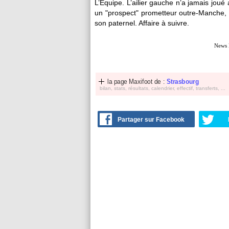
L’Equipe. L’ailier gauche n’a jamais joué
un "prospect" prometteur outre-Manche, d
son paternel. Affaire à suivre.
News 
la page Maxifoot de :
Strasbourg
bilan, stats, résultats, calendrier, effectif, transferts, ...
Partager sur Facebook