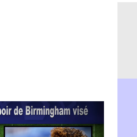
PSG : Ndja
06/08
Real : Dio
06/08
Man City : 
06/08
Rennes : A
06/08
Aston Villa
06/08
OM : une a
06/08
Le Havre : 
06/08
Trabzonspor
06/08
Bordeaux :
06/08
FIFA : Al-K
06/08
Fenerbahçe
06/08
Bordeaux : 
06/08
Galatasara
06/08
Southampto
06/08
Real : Vini
06/08
VIDEO : un
06/08
Real : Dio
06/08
Real : Rodr
06/08
PSG : Aklio
06/08
Médias : la
06/08
PSG : pas d
06/08
Real : ça s
06/08