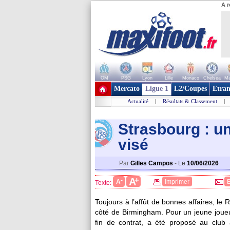
A r
OM
PSG
Lyon
Lille
Monaco
Chelsea
Ma
+ de clubs
Mercato
Ligue 1
L2/Coupes
Etran
Actualité
|
Résultats & Classement
|
Strasbourg : u
visé
Par
Gilles Campos
-
Le
10/06/2026
+
A
-
A
Imprimer
Texte:
Toujours à l’affût de bonnes affaires, le
côté de Birmingham. Pour un jeune joueu
fin de contrat, a été proposé au club a