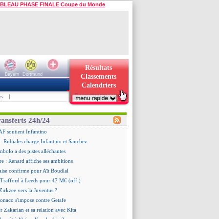
BLEAU PHASE FINALE Coupe du Monde
Résultats
Bayern
Dortmund
Classements
Calendriers
s
|
ransferts 24h/24
AF soutient Infantino
 Rubiales charge Infantino et Sanchez
bolo a des pistes alléchantes
re : Renard affiche ses ambitions
aise confirme pour Aït Boudlal
 Trafford à Leeds pour 47 M€ (off.)
irkzee vers la Juventus ?
onaco s'impose contre Getafe
r Zakarian et sa relation avec Kita