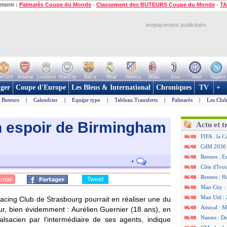
etenir :
Palmarès Coupe du Monde
-
Classement des BUTEURS Coupe du Monde
-
TA
emplacement publicitaire
n Utd
Arsenal
Liverpool
ManCity
Barca
Real
Atletico
Milan
Juve
Inter
Naples
ger
Coupe d'Europe
Les Bleus & International
Chroniques
TV
+
Buteurs
|
Calendrier
|
Equipe type
|
Tableau Transferts
|
Palmarès
|
Les Club
n espoir de Birmingham
Actu et t
FIFA : la C
06/08
CdM 2030 :
06/08
Rennes : Em
06/08
+
Côte d'Ivoi
06/08
Rennes : H
06/08
Email
Tweet
Man City :
06/08
Man Utd : Z
06/08
 Racing Club de Strasbourg pourrait en réaliser une du
Amical : M
06/08
r, bien évidemment : Aurélien Guernier (18 ans), en
Nantes : De
06/08
lsacien par l’intermédiaire de ses agents, indique