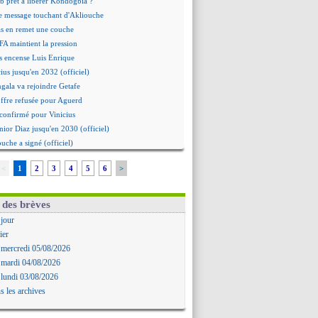
b prêt à libérer Kondogbia ?
e message touchant d'Akliouche
as en remet une couche
FA maintient la pression
s encense Luis Enrique
cius jusqu'en 2032 (officiel)
gala va rejoindre Getafe
ffre refusée pour Aguerd
t confirmé pour Vinicius
nior Diaz jusqu'en 2030 (officiel)
uche a signé (officiel)
ffre pour Bulka
<
1
2
3
4
5
6
>
rat signé pour Akliouche
Owori battu à mort à Kampala
rteta veut créer une dynastie
 des brèves
alace a fait son offre pour Disasi
 jour
gouvernement espagnol s'en mêle
ier
onnante rumeur Gusto
 mercredi 05/08/2026
allinga est sur le marché
 mardi 04/08/2026
d trouvé avec Man City pour Rulli
 lundi 03/08/2026
na vers Leverkusen pour 25 M€
s les archives
Forlan nommé sélectionneur (officiel)
uanlu signe à Bournemouth (officiel)