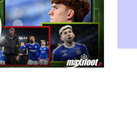
Barça : Fe
06/08
FIFA : des 
06/08
Abha : c'est
06/08
Real : rép
06/08
Arsenal : N
06/08
Al-Ahli : D
06/08
PSG : Luis 
06/08
Monaco : P
05/08
Rennes : Za
05/08
Rennes : u
05/08
VIDEO : Th
05/08
Dunkerque 
05/08
Lyon : Man
05/08
Amical : Ar
05/08
Amical : lo
05/08
Man City :
05/08
LdC : Fene
05/08
Al-Diriyah 
05/08
Atletico : 
05/08
Amical : p
05/08
VIDEO : le
05/08
CdM 2030 :
05/08
PSG : la c
05/08