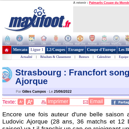
A retenir :
Palmarès Coupe du Mond
OM
PSG
Lyon
Lille
Monaco
Chelsea
Man Utd
Arsenal
Liverpool
ManCity
Ba
+ de clubs
Mercato
Ligue 1
L2/Coupes
Etranger
Coupe d'Europe
Les B
Actualité
|
Résultats & Classement
|
Buteurs
|
Calendrier
|
Equipe
Strasbourg : Francfort son
Ajorque
Par
Gilles Campos
-
Le
25/06/2022
+
Imprimer
Email
A
Texte:
-
A
Encore une fois auteur d'une belle saison 
Ludovic Ajorque (28 ans, 36 matchs et 12 
saison) va-t-il franchir un cap en rejoignant 