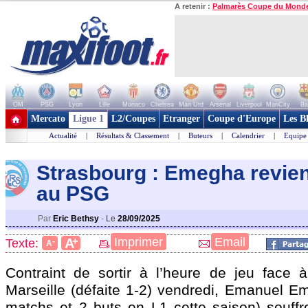
A retenir :
Palmarès Coupe du Mond
OM
PSG
Lyon
Lille
Monaco
Chelsea
Man Utd
Arsenal
Liverpool
ManCity
Ba
+ de clubs
Mercato
Ligue 1
L2/Coupes
Etranger
Coupe d'Europe
Les B
Actualité
|
Résultats & Classement
|
Buteurs
|
Calendrier
|
Equipe
Strasbourg : Emegha revien
au PSG
Par
Eric Bethsy
-
Le
28/09/2025
+
Imprimer
Email
A
Texte:
-
A
Contraint de sortir à l’heure de jeu face 
Marseille (défaite 1-2) vendredi,
Emanuel E
matchs et 2 buts en L1 cette saison) souffr