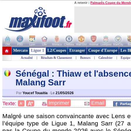
A retenir :
Palmarès Coupe du Mond
OM
PSG
Lyon
Lille
Monaco
Chelsea
Man Utd
Arsenal
Liverpool
ManCity
Ba
+ de clubs
Mercato
Ligue 1
L2/Coupes
Etranger
Coupe d'Europe
Les B
Actualité
|
Résultats & Classement
|
Buteurs
|
Calendrier
|
Equipe
Sénégal : Thiaw et l'absenc
Malang Sarr
Par
Youcef Touaitia
-
Le
21/05/2026
+
Imprimer
Email
A
Texte:
-
A
Malgré une saison convaincante avec Lens e
l’équipe type de Ligue 1, Malang Sarr (27 a
pas la Coupe du monde 2026 avec le Sénéga