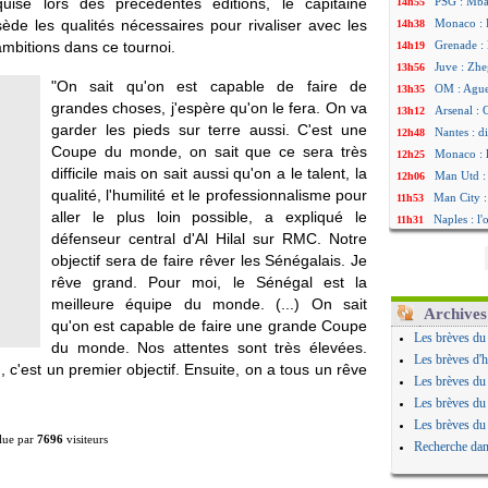
quise lors des précédentes éditions, le capitaine
PSG : Mbay
14h55
ède les qualités nécessaires pour rivaliser avec les
Monaco : F
14h38
ambitions dans ce tournoi.
Grenade :
14h19
Juve : Zhe
13h56
"On sait qu'on est capable de faire de
OM : Aguer
13h35
grandes choses, j'espère qu'on le fera. On va
Arsenal : 
13h12
garder les pieds sur terre aussi. C'est une
Nantes : d
12h48
Coupe du monde, on sait que ce sera très
Monaco : 
12h25
difficile mais on sait aussi qu'on a le talent, la
Man Utd : 
12h06
qualité, l'humilité et le professionnalisme pour
Man City :
11h53
aller le plus loin possible, a expliqué le
Naples : l
11h31
défenseur central d'Al Hilal sur RMC. Notre
OM : Lucas
11h10
objectif sera de faire rêver les Sénégalais. Je
PSG : le c
10h52
rêve grand. Pour moi, le Sénégal est la
PSG : une 
10h33
meilleure équipe du monde. (...) On sait
Francfort 
10h12
Archives
qu'on est capable de faire une grande Coupe
Strasbourg
10h09
Les brèves du
du monde. Nos attentes sont très élevées.
Monaco : F
10h05
Les brèves d'h
c'est un premier objectif. Ensuite, on a tous un rêve
Dortmund 
09h44
Les brèves du
Barça : pr
09h24
Les brèves du
Argentine 
09h06
Les brèves du
Tottenham
08h44
lue par
7696
visiteurs
Recherche dan
Barça : l'
08h22
FIFA : la C
06/08