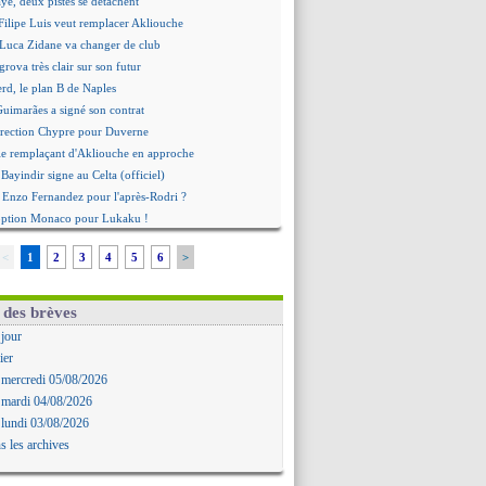
e, deux pistes se détachent
ilipe Luis veut remplacer Akliouche
 Luca Zidane va changer de club
grova très clair sur son futur
d, le plan B de Naples
Guimarães a signé son contrat
irection Chypre pour Duverne
le remplaçant d'Akliouche en approche
Bayindir signe au Celta (officiel)
 Enzo Fernandez pour l'après-Rodri ?
'option Monaco pour Lukaku !
 Perri a été approché
<
1
2
3
4
5
6
>
oach de l'Ajax insiste pour Godts
2e offre en préparation pour Godts
: Dina Ebimbe signe à Schalke (off.)
 des brèves
 : Saïdou Sow prêté à Nantes (off.)
 jour
ilipe Luis aimerait garder Balogun
ier
: Newcastle est prévenu pour Nmecha
 mercredi 05/08/2026
emière offre à 45 M€ pour Rodri ?
 mardi 04/08/2026
: le soutien très appuyé à Infantino
 lundi 03/08/2026
 : Van de Ven va prolonger
s les archives
agent de Rodri confirme !
AF soutient Infantino