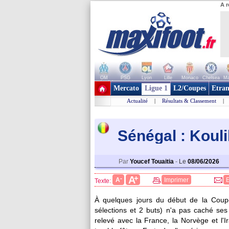
A r
OM
PSG
Lyon
Lille
Monaco
Chelsea
Ma
+ de clubs
Mercato
Ligue 1
L2/Coupes
Etran
Actualité
|
Résultats & Classement
|
Sénégal : Kouli
Par
Youcef Touaitia
-
Le
08/06/2026
+
A
-
A
Imprimer
Texte:
À quelques jours du début de la Coup
sélections et 2 buts) n'a pas caché se
relevé avec la France, la Norvège et l'I