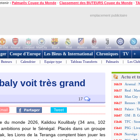
etenir :
Palmarès Coupe du Monde
-
Classement des BUTEURS Coupe du Monde
-
TA
emplacement publicitaire
n Utd
Arsenal
Liverpool
ManCity
Barca
Real
Atletico
Milan
Juve
Inter
Naples
ger
Coupe d'Europe
Les Bleus & International
Chroniques
TV
+
Buteurs
|
Calendrier
|
Equipe type
|
Tableau Transferts
|
Palmarès
|
Les Club
Actu et t
baly voit très grand
Arsenal : 
16h59
Real : Mas
16h37
Man City :
16h33
17
Rennes : H
16h27
Palace : T
16h22
Email
Tweet
OM : B. Ge
16h07
e du monde 2026, Kalidou Koulibaly (34 ans, 102
TFC : Sion
15h46
s ambitions pour le Sénégal. Placés dans un groupe
PSG : Liv
15h41
rak, les Lions de la Teranga comptent bien jouer les
Norvège : 
15h20