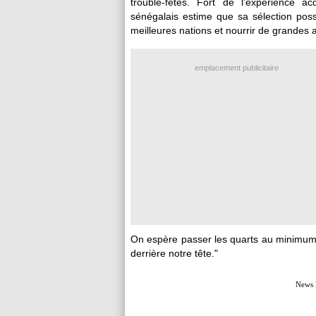
trouble-fêtes. Fort de l'expérience ac
sénégalais estime que sa sélection poss
meilleures nations et nourrir de grandes 
emplacement publicitaire
On espère passer les quarts au minimum, 
derrière notre tête."
News 