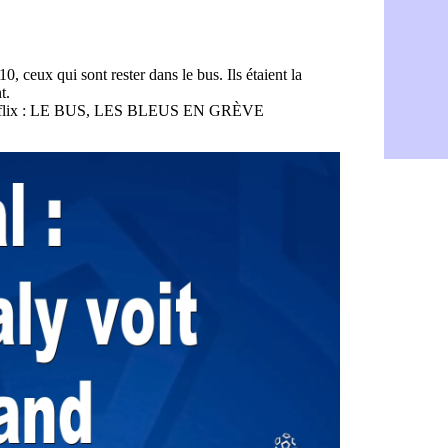
Arsenal : A
06/08
Chelsea : P
06/08
FIFA : le 
06/08
PSG : l'ét
06/08
Bologne : D
06/08
OM : accor
06/08
OM : Medi
06/08
Uruguay : 
06/08
Séville : J
06/08
PSG : Ndja
06/08
Real : Dio
06/08
Man City : 
06/08
Rennes : A
06/08
Aston Villa
06/08
OM : une a
06/08
Le Havre : 
06/08
Trabzonspor
06/08
Bordeaux :
06/08
FIFA : Al-K
06/08
Fenerbahçe
06/08
Bordeaux : 
06/08
Galatasara
06/08
Southampto
06/08