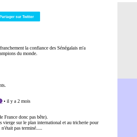
CdM 2030 :
06/08
Rennes : Em
06/08
Côte d'Ivoi
Partager sur Twitter
06/08
Rennes : H
06/08
Man City :
06/08
Man Utd : Z
06/08
Amical : M
06/08
Nantes : De
06/08
OM : le clu
06/08
Monaco : l
06/08
FIFA : Teb
06/08
FIFA : l'UE
06/08
PSG : Teba
06/08
Real : Vini
06/08
Lyon : Man
06/08
OM : une o
06/08
Real : c'es
06/08
Troyes : Ju
06/08
PSG : Aklio
06/08
OM : une o
06/08
PSG : cont
06/08
Ouganda : 
06/08