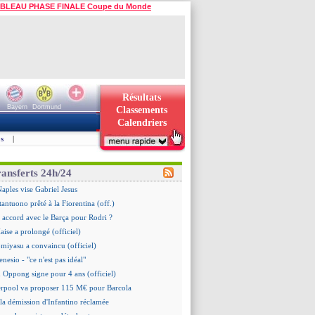
BLEAU PHASE FINALE Coupe du Monde
Résultats
Bayern
Dortmund
Classements
Calendriers
s
|
ransferts 24h/24
Naples vise Gabriel Jesus
tantuono prêté à la Fiorentina (off.)
 accord avec le Barça pour Rodri ?
aise a prolongé (officiel)
omiyasu a convaincu (officiel)
nesio - "ce n'est pas idéal"
 Oppong signe pour 4 ans (officiel)
erpool va proposer 115 M€ pour Barcola
la démission d'Infantino réclamée