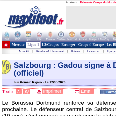
A retenir :
Palmarès Coupe du Mond
OM
PSG
Lyon
Lille
Monaco
Chelsea
Man Utd
Arsenal
Liverpool
ManCity
Ba
+ de clubs
Mercato
Ligue 1
L2/Coupes
Etranger
Coupe d'Europe
Les B
Actualité
|
Résultats & Classement
|
Buteurs
|
Calendrier
|
Equipe
Salzbourg : Gadou signe à
(officiel)
Par
Romain Rigaux
-
Le
12/05/2026
+
Imprimer
Email
A
Texte:
-
A
Le Borussia Dortmund renforce sa défense
prochaine. Le défenseur central de Salzbo
(19 ans), s'est engagé ce mardi avec le club