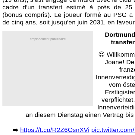
cadre d'un transfert estimé à près de 25 
(bonus compris). Le joueur formé au PSG a 
de cinq ans, soit jusqu'en juin 2031, en faveu
Dortmund o
emplacement publicitaire
transfe
😍 Willkomm
Joane! De
franz
Innenverteid
vom öste
Erstligist
verpflichtet
Innenverteid
an diesem Dienstag einen Vertrag bis
➡️
https://t.co/R2Z6OsnXVi
pic.twitter.c