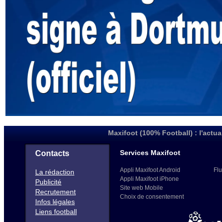
Maxifoot (100% Football) : l'actua
Services Maxifoot
Contacts
Appli Maxifoot Android
Flu
La rédaction
Appli Maxifoot iPhone
Publicité
Site web Mobile
Recrutement
Choix de consentement
Infos légales
Liens football