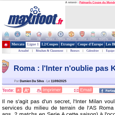
A retenir :
Palmarès Coupe du Mond
OM
PSG
Lyon
Lille
Monaco
Chelsea
Man Utd
Arsenal
Liverpool
ManCity
Ba
+ de clubs
Mercato
Ligue 1
L2/Coupes
Etranger
Coupe d'Europe
Les B
Actualité
|
Résultats & Classement
|
Buteurs
|
Calendrier
|
Equipe
Roma : l'Inter n'oublie pas
Par
Damien Da Silva
-
Le
11/09/2025
+
Imprimer
Email
A
Texte:
-
A
Il ne s'agit pas d'un secret, l'Inter Milan voul
services du milieu de terrain de l'AS Ro
ans, 2 matchs en Serie A cette saison) à l'oc