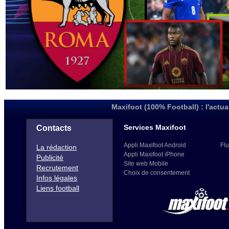
Maxifoot (100% Football) : l'actua
Services Maxifoot
Contacts
Appli Maxifoot Android
Flu
La rédaction
Appli Maxifoot iPhone
Publicité
Site web Mobile
Recrutement
Choix de consentement
Infos légales
Liens football