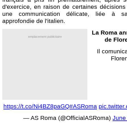
d'exercice, en raison de certaines décisions
une communication délicate, liée à s
approfondie de l'italien.
La Roma ann
emplacement publicitaire
de Flor
Il comunic
Floren
https://t.co/Ni4BZ8paGQ
#ASRoma
pic.twitte
— AS Roma (@OfficialASRoma)
June