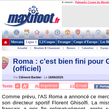
A retenir :
Palmarès Coupe du Mond
OM
PSG
Lyon
Lille
Monaco
Chelsea
Man Utd
Arsenal
Liverpool
ManCity
Ba
+ de clubs
Mercato
Ligue 1
L2/Coupes
Etranger
Coupe d'Europe
Les B
Actualité
|
Résultats & Classement
|
Buteurs
|
Calendrier
|
Equipe
Roma : c'est bien fini pour 
(officiel)
Par
Clément Barbier
-
Le
18/06/2025
+
Imprimer
Email
A
Texte:
-
A
Comme prévu, l'AS Roma a annoncé ce mercr
son directeur sportif Florent Ghisolfi. La mis
français a pris fin prématurément, après 