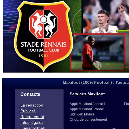
Maxifoot (100% Football) : l'actua
Services Maxifoot
Contacts
Appli Maxifoot Android
Flu
La rédaction
Appli Maxifoot iPhone
Publicité
Site web Mobile
Recrutement
Choix de consentement
Infos légales
Liens football