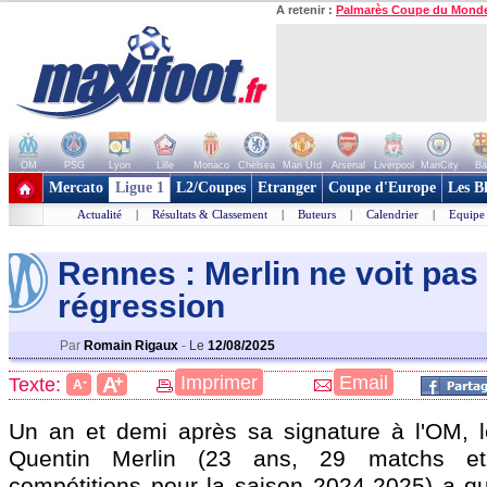
A retenir :
Palmarès Coupe du Mond
OM
PSG
Lyon
Lille
Monaco
Chelsea
Man Utd
Arsenal
Liverpool
ManCity
Ba
+ de clubs
Mercato
Ligue 1
L2/Coupes
Etranger
Coupe d'Europe
Les B
Actualité
|
Résultats & Classement
|
Buteurs
|
Calendrier
|
Equipe
Rennes : Merlin ne voit pas
régression
Par
Romain Rigaux
-
Le
12/08/2025
+
Imprimer
Email
A
Texte:
-
A
Un an et demi après sa signature à l'OM, l
Quentin
Merlin
(23 ans, 29 matchs et
compétitions pour la saison 2024-2025) a qui