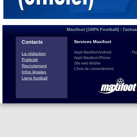
Maxifoot (100% Football) : l'actua
Services Maxifoot
Contacts
Appli Maxifoot Android
Flu
La rédaction
Appli Maxifoot iPhone
Publicité
Site web Mobile
Recrutement
Choix de consentement
Infos légales
Liens football