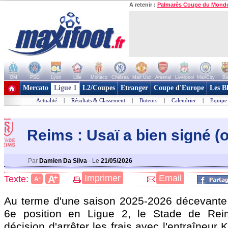
A retenir :
Palmarès Coupe du Mond
OM
PSG
Lyon
Lille
Monaco
Chelsea
Man Utd
Arsenal
Liverpool
ManCity
Ba
+ de clubs
Mercato
Ligue 1
L2/Coupes
Etranger
Coupe d'Europe
Les B
Actualité
|
Résultats & Classement
|
Buteurs
|
Calendrier
|
Equipe
Reims : Usaï a bien signé (of
Par
Damien Da Silva
-
Le
21/05/2026
+
Imprimer
Email
A
Texte:
-
A
Au terme d'une saison 2025-2026 décevante 
6e position en Ligue 2, le Stade de Reim
décision d'arrêter les frais avec l'entraîneur 