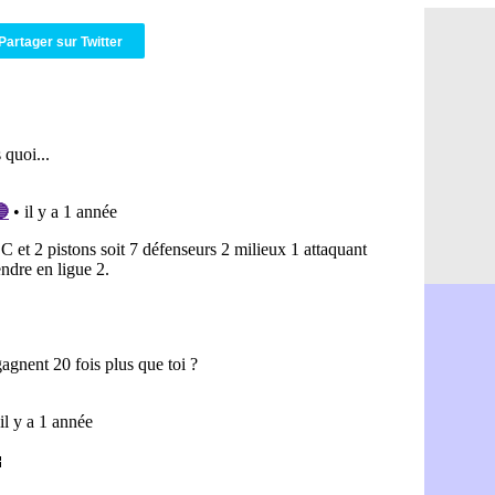
Leipzig : l
07/08
L3 : 1ère u
07/08
Partager sur Twitter
OM : Benat
07/08
Villarreal 
07/08
Lyon : la d
07/08
OM : un no
07/08
Brest : un
07/08
OM : McCo
07/08
PSG : 4 re
07/08
Nice : Kevi
07/08
L1 : prison
07/08
Leganés : c
07/08
Atletico : 
07/08
Monaco : Fi
07/08
Lyon : Mang
07/08
PSG : Nsoki
07/08
Arsenal : N
07/08
Real : Mast
07/08
Man City :
07/08
Rennes : Ha
07/08
Palace : To
07/08
OM : B. Gen
07/08