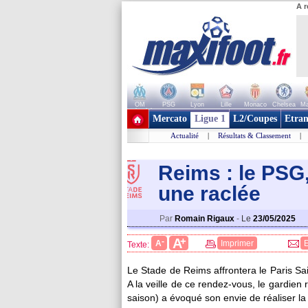
A r
OM
PSG
Lyon
Lille
Monaco
Chelsea
Ma
+ de clubs
Mercato
Ligue 1
L2/Coupes
Etran
Actualité
|
Résultats & Classement
|
Reims : le PSG,
une raclée
Par
Romain Rigaux
-
Le
23/05/2025
+
A
-
A
Imprimer
Texte:
Le Stade de Reims affrontera le Paris S
A la veille de ce rendez-vous, le gardie
saison) a évoqué son envie de réaliser l