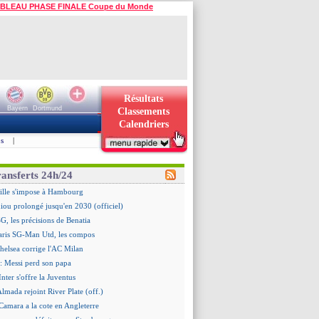
BLEAU PHASE FINALE Coupe du Monde
Résultats
Bayern
Dortmund
Classements
Calendriers
s
|
ransferts 24h/24
ille s'impose à Hambourg
iou prolongé jusqu'en 2030 (officiel)
G, les précisions de Benatia
aris SG-Man Utd, les compos
helsea corrige l'AC Milan
: Messi perd son papa
Inter s'offre la Juventus
Almada rejoint River Plate (off.)
amara a la cote en Angleterre