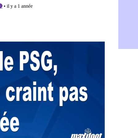
TFC : Sion
07/08
PSG : Live
07/08
Norvège : 
07/08
PSG : Mbay
07/08
Monaco : F
07/08
Grenade : 
07/08
Juve : Zheg
07/08
OM : Aguer
07/08
Arsenal : G
07/08
Nantes : d
07/08
Monaco : l
07/08
Man Utd : B
07/08
Man City :
07/08
Naples : l
07/08
OM : Lucas
07/08
PSG : le co
07/08
PSG : une 
07/08
Francfort :
07/08
Strasbourg 
07/08
Monaco : F
07/08
Dortmund :
07/08
Barça : pr
07/08
Argentine :
07/08