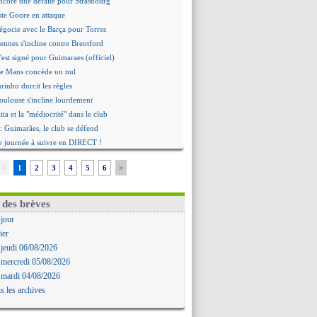
ncore une défaite pour Strasbourg
ste Goore en attaque
égocie avec le Barça pour Torres
ennes s'incline contre Brentford
c'est signé pour Guimaraes (officiel)
Le Mans concède un nul
rinho durcit les règles
oulouse s'incline lourdement
ia et la "médiocrité" dans le club
: Guimarães, le club se défend
re journée à suivre en DIRECT !
deuxième offre pour Suzuki
<
1
2
3
4
5
6
>
roupe pour le match face à Man Utd
ur où tout a basculé pour Benatia
Reine-Adélaïde, le sort s'acharne...
 des brèves
Mawissa a gravement blessé Uche
 jour
rd avec la Real Sociedad pour Aguerd
ier
aujo va partir en prêt à Liverpool
 jeudi 06/08/2026
 pousse pour Gouiri
 mercredi 05/08/2026
le groupe pour défier le PSG
 mardi 04/08/2026
premier leader
s les archives
erg, son agent maintient le suspense
i évoque son avenir