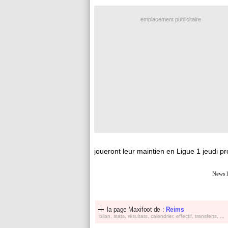
emplacement publicitaire
joueront leur maintien en Ligue 1 jeudi pr
News l
la page Maxifoot de :
Reims
bilan, stats, résultats, calendrier, effectif, transferts, ...