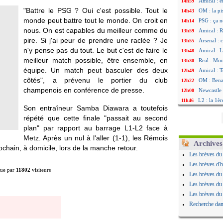
Amical : e
14h59
"Battre le PSG ? Oui c'est possible. Tout le
OM : la pi
14h43
monde peut battre tout le monde. On croit en
PSG : ça n
14h14
nous. On est capables du meilleur comme du
Amical : R
13h59
pire. Si j'ai peur de prendre une raclée ? Je
Arsenal : 
13h55
n'y pense pas du tout. Le but c'est de faire le
Amical : 
13h48
meilleur match possible, être ensemble, en
Real : Mou
13h30
équipe. Un match peut basculer des deux
Amical : T
12h49
côtés", a prévenu le portier du club
OM : Benat
12h22
champenois en conférence de presse.
Newcastle 
12h00
L2 : la 1è
11h46
Son entraîneur Samba Diawara a toutefois
PSG : une 
11h20
répété que cette finale "passait au second
PSG : le g
10h49
plan" par rapport au barrage L1-L2 face à
OM : le jo
10h32
Metz. Après un nul à l'aller (1-1), les Rémois
Heracles : 
10h10
Archives
ochain, à domicile, lors de la manche retour.
Monaco : 
09h49
Les brèves du
OM : acco
09h35
Les brèves d'h
ue par
11802
visiteurs
Barça : Ar
09h08
Les brèves du
OM : Côme
08h54
Les brèves du
Man Utd : 
08h32
Les brèves du
L3 : Caen 
07/08
Recherche dan
OM : Højbj
07/08
OM : Gouir
07/08