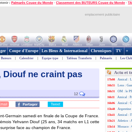
etenir :
Palmarès Coupe du Monde
-
Classement des BUTEURS Coupe du Monde
-
TA
emplacement publicitaire
n Utd
Arsenal
Liverpool
ManCity
Barca
Real
Atletico
Milan
Juve
Inter
Naples
ger
Coupe d'Europe
Les Bleus & International
Chroniques
TV
+
Buteurs
|
Calendrier
|
Equipe type
|
Tableau Transferts
|
Palmarès
|
Les Club
 Diouf ne craint pas
Actu et t
Amical : L
17h08
Lens : Gan
16h55
OM : le PS
16h31
12
Amical : P
16h11
Amical : C
16h06
Email
Tweet
Argentine 
15h48
Amical : l'
15h41
aint-Germain samedi en finale de la Coupe de France.
Atletico : 
15h21
n rémois Yehvann
Diouf
(25 ans, 34 matchs en L1 cette
Monaco : C
15h14
a surprise face au champion de France.