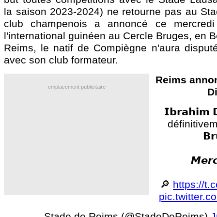
la saison 2023-2024) ne retourne pas au St
club champenois a annoncé ce mercredi 
l'international guinéen au Cercle Bruges, en 
Reims, le natif de Compiègne n'aura dispu
avec son club formateur.
Reims annon
emplacement publicitaire
Di
𝗜𝗯𝗿𝗮𝗵𝗶𝗺 
définitivemen
𝗕𝗿
𝙈𝙚𝙧𝙘
🔎
https://
pic.twitter
— Stade de Reims (@StadeDeReims)
J