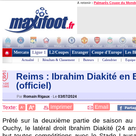
A retenir :
Palmarès Coupe du Mond
OM
PSG
Lyon
Lille
Monaco
Chelsea
Man Utd
Arsenal
Liverpool
ManCity
Ba
+ de clubs
Mercato
Ligue 1
L2/Coupes
Etranger
Coupe d'Europe
Les B
Actualité
|
Résultats & Classement
|
Buteurs
|
Calendrier
|
Equipe
Reims : Ibrahim Diakité en 
(officiel)
Par
Romain Rigaux
-
Le
03/07/2024
+
Imprimer
Email
A
Texte:
-
A
Prêté sur la deuxième partie de saison au
Ouchy, le latéral droit Ibrahim
Diakité
(24 ans
but toutes compétitions avec le Stade Lau