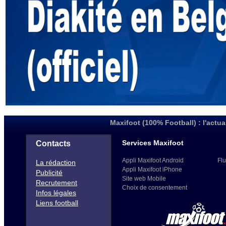
Maxifoot (100% Football) : l'actua
Services Maxifoot
Contacts
Appli Maxifoot Android
Flu
La rédaction
Appli Maxifoot iPhone
Publicité
Site web Mobile
Recrutement
Choix de consentement
Infos légales
Liens football