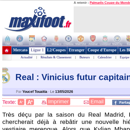
A retenir :
Palmarès Coupe du Mond
OM
PSG
Lyon
Lille
Monaco
Chelsea
Man Utd
Arsenal
Liverpool
ManCity
Ba
+ de clubs
Mercato
Ligue 1
L2/Coupes
Etranger
Coupe d'Europe
Les B
Actualité
|
Résultats & Classement
|
Buteurs
|
Calendrier
|
Equipe
Real : Vinicius futur capitai
Par
Youcef Touaitia
-
Le
13/05/2026
+
Imprimer
Email
A
Texte:
-
A
Très déçu par la saison du Real Madrid, F
chercherait déjà à rebâtir une nouvelle hi
vestiaire merengue. Alors que Kylian Mbap