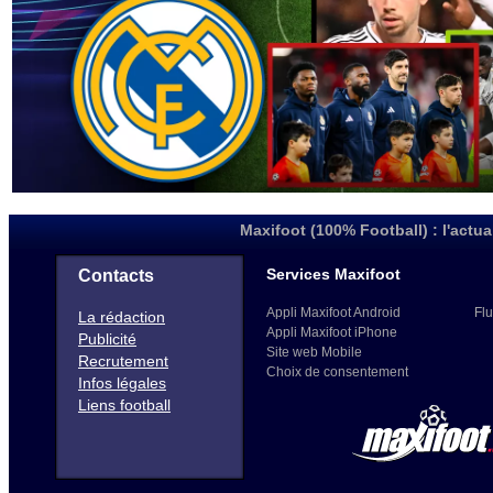
Maxifoot (100% Football) : l'actua
Services Maxifoot
Contacts
Appli Maxifoot Android
Flu
La rédaction
Appli Maxifoot iPhone
Publicité
Site web Mobile
Recrutement
Choix de consentement
Infos légales
Liens football