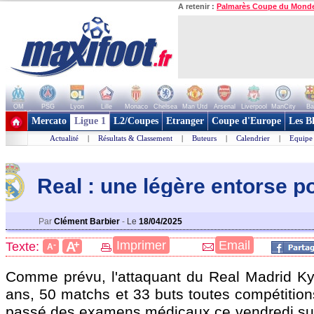
A retenir :
Palmarès Coupe du Mond
OM
PSG
Lyon
Lille
Monaco
Chelsea
Man Utd
Arsenal
Liverpool
ManCity
Ba
+ de clubs
Mercato
Ligue 1
L2/Coupes
Etranger
Coupe d'Europe
Les B
Actualité
|
Résultats & Classement
|
Buteurs
|
Calendrier
|
Equipe
Real : une légère entorse 
Par
Clément Barbier
-
Le
18/04/2025
+
Imprimer
Email
A
Texte:
-
A
Comme prévu, l'attaquant du Real Madrid K
ans, 50 matchs et 33 buts toutes compétition
passé des examens médicaux ce vendredi sui