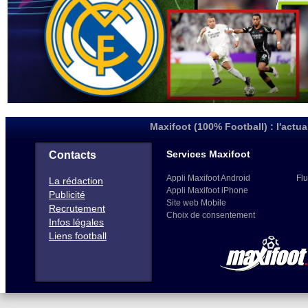
Maxifoot (100% Football) : l'actua
Services Maxifoot
Contacts
Appli Maxifoot Android
Flu
La rédaction
Appli Maxifoot iPhone
Publicité
Site web Mobile
Recrutement
Choix de consentement
Infos légales
Liens football