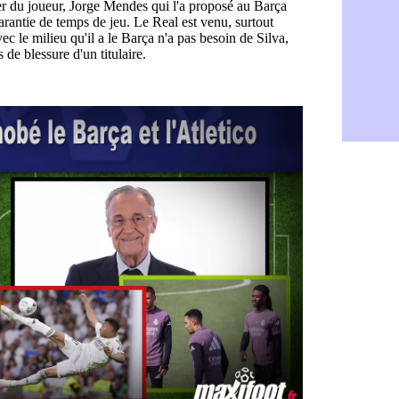
CdM 2030 :
05/08
PSG : la c
05/08
Newcastle :
05/08
Real : une 
05/08
Amical : l
05/08
Monaco : Ca
05/08
Atletico : 
05/08
Real : Dio
05/08
Arsenal : H
05/08
Man Utd : B
05/08
Roma : Mol
05/08
Le Havre : 
05/08
Chelsea : 
05/08
Atletico : 
05/08
FIFA : Figo
05/08
Naples : L
05/08
Feyenoord :
05/08
Brest : c'e
05/08
Amical : la
05/08
Amical : u
05/08
Amical : M
05/08
Inter : 40
05/08
Lille : un 
05/08