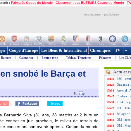
etenir :
Palmarès Coupe du Monde
-
Classement des BUTEURS Coupe du Monde
-
TA
emplacement publicitaire
n Utd
Arsenal
Liverpool
ManCity
Barca
Real
Atletico
Milan
Juve
Inter
Naples
ger
Coupe d'Europe
Les Bleus & International
Chroniques
TV
+
Buteurs
|
Calendrier
|
Equipe type
|
Tableau Transferts
|
Palmarès
|
Les Club
bien snobé le Barça et
Actu et t
PSG : cont
18h30
Ouganda :
18h20
Arsenal : 
17h58
16
Chelsea : P
17h47
FIFA : le 
17h34
Email
Tweet
PSG : l'ét
17h22
Bologne : 
17h10
de Bernardo
Silva
(31 ans, 38 matchs et 2 buts en
OM : acco
16h59
e contrat en juin prochain, le milieu de terrain de
OM : Medi
16h53
ancher concernant son avenir après la Coupe du monde