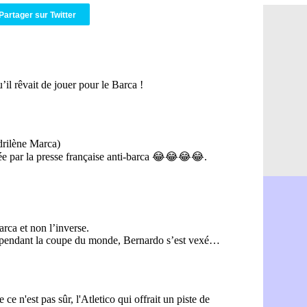
Real : ça 
10h13
Partager sur Twitter
Barça : Fe
09h51
FIFA : des
09h32
Abha : c'es
09h11
Real : rép
08h57
Arsenal : 
08h39
Al-Ahli : 
08h22
PSG : Luis
00h06
Monaco : P
05/08
Rennes : Za
05/08
Rennes : u
05/08
VIDEO : Th
05/08
Dunkerque 
05/08
Lyon : Man
05/08
Amical : Ar
05/08
Amical : lo
05/08
Man City :
05/08
LdC : Fene
05/08
Al-Diriyah 
05/08
Atletico : 
05/08
Amical : p
05/08
VIDEO : le
05/08