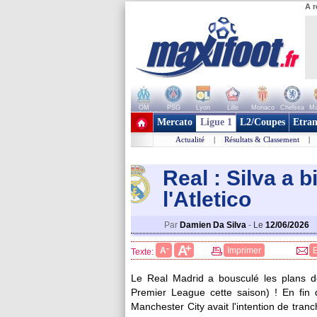
A r
OM
PSG
Lyon
Lille
Monaco
Chelsea
Ma
+ de clubs
Mercato
Ligue 1
L2/Coupes
Etran
Actualité
|
Résultats & Classement
|
Real : Silva a 
l'Atletico
Par
Damien Da Silva
-
Le
12/06/2026
+
A
-
A
Imprimer
Texte:
Le Real Madrid a bousculé les plans 
Premier League cette saison) ! En fin d
Manchester City avait l'intention de tr