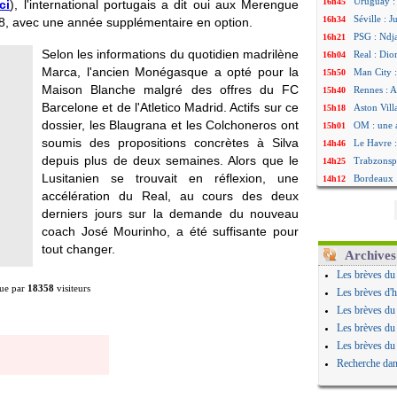
Uruguay : 
16h45
ci
), l'international portugais a dit oui aux Merengue
Séville : 
16h34
028, avec une année supplémentaire en option.
PSG : Ndja
16h21
Selon les informations du quotidien madrilène
Real : Dio
16h04
Marca, l'ancien Monégasque a opté pour la
Man City :
15h50
Maison Blanche malgré des offres du FC
Rennes : A
15h40
Barcelone et de l'Atletico Madrid. Actifs sur ce
Aston Vill
15h18
dossier, les Blaugrana et les Colchoneros ont
OM : une 
15h01
soumis des propositions concrètes à Silva
Le Havre :
14h46
depuis plus de deux semaines. Alors que le
Trabzonspo
14h25
Lusitanien se trouvait en réflexion, une
Bordeaux 
14h12
accélération du Real, au cours des deux
FIFA : Al-
13h51
derniers jours sur la demande du nouveau
Fenerbahç
13h29
coach José Mourinho, a été suffisante pour
Bordeaux :
13h11
tout changer.
Galatasara
12h46
Archives
Southampto
12h28
Les brèves du
Real : Vin
12h10
ue par
18358
visiteurs
Les brèves d'h
VIDEO : un
11h58
Les brèves du
Real : Dio
11h35
Les brèves du
Real : Rodr
11h19
Les brèves du
PSG : Aklio
11h07
Recherche dan
Médias : l
10h53
PSG : pas 
10h36