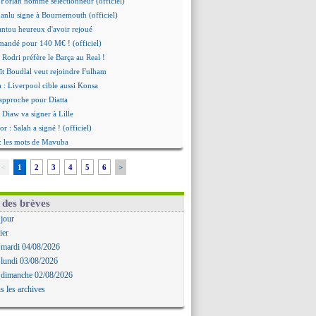
Forlan nommé sélectionneur (officiel)
Juanlu signe à Bournemouth (officiel)
ntou heureux d'avoir rejoué
mandé pour 140 M€ ! (officiel)
 Rodri préfère le Barça au Real !
ït Boudlal veut rejoindre Fulham
a : Liverpool cible aussi Konsa
approche pour Diatta
 Diaw va signer à Lille
r : Salah a signé ! (officiel)
: les mots de Mavuba
Khelaïfi président ? Tebas dit non
<
1
2
3
4
5
6
>
e : Greenwood savoure son premier but
 Mavuba n'est plus l'entraîneur (off.)
y : Milan rejette 35 M€ pour Leão
 des brèves
n : D. Traoré prêté au Mans (officiel)
 jour
icius tout proche de prolonger !
ier
 accueil impressionnant pour Salah !
 mardi 04/08/2026
mandé attendu ce jeudi à Madrid !
 lundi 03/08/2026
i, la piste Barça se confirme
 dimanche 02/08/2026
uche arrive ce jeudi à Paris !
s les archives
a Liga quitte beIN Sports !
d'inquiétude pour Rafael Pol