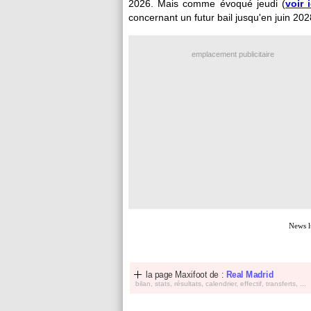
2026. Mais comme évoqué jeudi (
voir i
concernant un futur bail jusqu'en juin 2
emplacement publicitaire
News l
la page Maxifoot de :
Real Madrid
bilan, stats, résultats, calendrier, effectif, transferts, ...