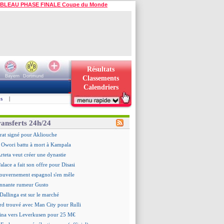
BLEAU PHASE FINALE Coupe du Monde
Résultats
Bayern
Dortmund
Classements
Calendriers
s
|
ransferts 24h/24
rat signé pour Akliouche
 Owori battu à mort à Kampala
Arteta veut créer une dynastie
alace a fait son offre pour Disasi
gouvernement espagnol s'en mêle
onnante rumeur Gusto
Dallinga est sur le marché
rd trouvé avec Man City pour Rulli
na vers Leverkusen pour 25 M€