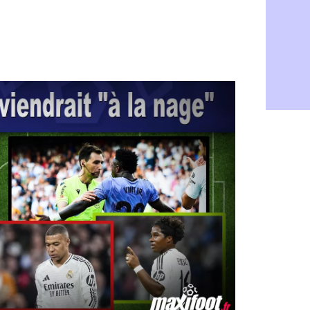
Man City :
07/08
Rennes : Ha
07/08
Palace : To
07/08
OM : B. Gen
07/08
TFC : Sion
07/08
PSG : Live
07/08
Norvège : 
07/08
PSG : Mbay
07/08
Monaco : F
07/08
Grenade : 
07/08
Juve : Zheg
07/08
OM : Aguer
07/08
Arsenal : G
07/08
Nantes : d
07/08
Monaco : l
07/08
Man Utd : B
07/08
Man City :
07/08
Naples : l
07/08
OM : Lucas
07/08
PSG : le co
07/08
PSG : une 
07/08
Francfort :
07/08
Strasbourg 
07/08