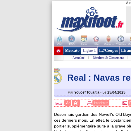
A r
OM
PSG
Lyon
Lille
Monaco
Chelsea
Ma
+ de clubs
Mercato
Ligue 1
L2/Coupes
Etran
Actualité
|
Résultats & Classement
|
Real : Navas re
Par
Youcef Touaitia
-
Le
25/04/2025
+
A
-
A
Imprimer
Texte:
Désormais gardien des Newell's Old Boys
ces derniers mois. En effet, le Costarici
portier supplémentaire suite à la grave 