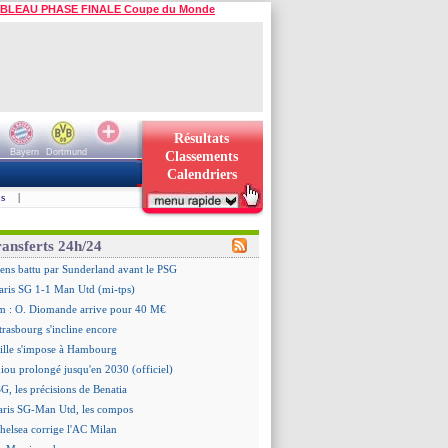
BLEAU PHASE FINALE Coupe du Monde
Résultats
Bayern
Dortmund
Classements
Calendriers
s
|
ransferts 24h/24
ens battu par Sunderland avant le PSG
aris SG 1-1 Man Utd (mi-tps)
m : O. Diomande arrive pour 40 M€
trasbourg s'incline encore
ille s'impose à Hambourg
iou prolongé jusqu'en 2030 (officiel)
G, les précisions de Benatia
aris SG-Man Utd, les compos
helsea corrige l'AC Milan