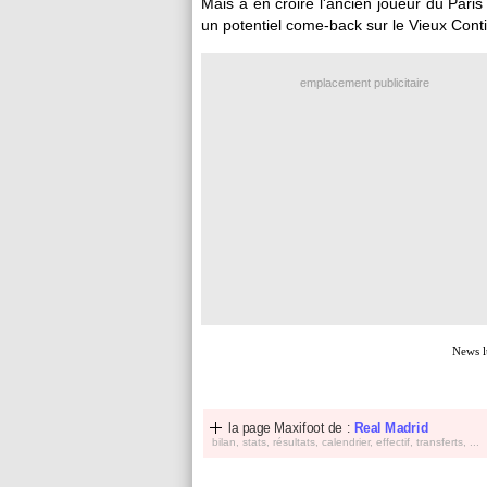
Mais à en croire l'ancien joueur du Paris
un potentiel come-back sur le Vieux Conti
emplacement publicitaire
News l
la page Maxifoot de :
Real Madrid
bilan, stats, résultats, calendrier, effectif, transferts, ...