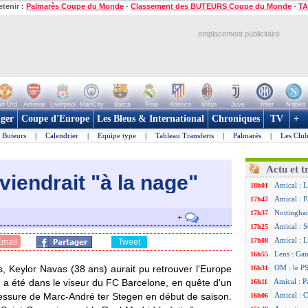
etenir :
Palmarès Coupe du Monde
-
Classement des BUTEURS Coupe du Monde
-
TA
emplacement publicitaire
n Utd
Arsenal
Liverpool
ManCity
Barca
Real
Atletico
Milan
Juve
Inter
Naples
ger
Coupe d'Europe
Les Bleus & International
Chroniques
TV
+
Buteurs
|
Calendrier
|
Equipe type
|
Tableau Transferts
|
Palmarès
|
Les Club
Actu et t
viendrait "à la nage"
Amical : L
18h01
Amical : P
17h47
Nottingha
17h37
+
Amical : S
17h25
Amical : L
17h08
Email
Tweet
Lens : Gan
16h55
, Keylor Navas (38 ans) aurait pu retrouver l'Europe
OM : le PS
16h31
en a été dans le viseur du FC Barcelone, en quête d'un
Amical : P
16h11
blessure de Marc-André ter Stegen en début de saison.
Amical : C
16h06