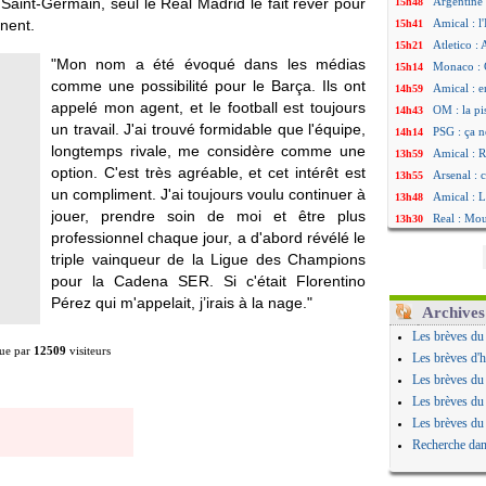
 Saint-Germain, seul le Real Madrid le fait rêver pour
Argentine 
15h48
nent.
Amical : l'
15h41
Atletico : 
15h21
"Mon nom a été évoqué dans les médias
Monaco : C
15h14
comme une possibilité pour le Barça. Ils ont
Amical : e
14h59
appelé mon agent, et le football est toujours
OM : la pi
14h43
un travail. J'ai trouvé formidable que l'équipe,
PSG : ça n
14h14
longtemps rivale, me considère comme une
Amical : R
13h59
option. C'est très agréable, et cet intérêt est
Arsenal : 
13h55
un compliment. J'ai toujours voulu continuer à
Amical : 
13h48
jouer, prendre soin de moi et être plus
Real : Mou
13h30
professionnel chaque jour, a d'abord révélé le
Amical : T
12h49
triple vainqueur de la Ligue des Champions
OM : Benat
12h22
pour la Cadena SER. Si c'était Florentino
Newcastle 
12h00
Pérez qui m'appelait, j’irais à la nage."
L2 : la 1è
11h46
Archives
PSG : une 
11h20
Les brèves du
PSG : le g
10h49
ue par
12509
visiteurs
Les brèves d'h
OM : le jo
10h32
Les brèves du
Heracles : 
10h10
Les brèves du
Monaco : 
09h49
Les brèves du
OM : acco
09h35
Recherche dan
Barça : Ar
09h08
OM : Côme
08h54