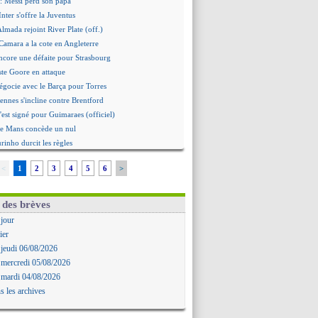
: Messi perd son papa
Inter s'offre la Juventus
Almada rejoint River Plate (off.)
amara a la cote en Angleterre
ncore une défaite pour Strasbourg
ste Goore en attaque
égocie avec le Barça pour Torres
ennes s'incline contre Brentford
c'est signé pour Guimaraes (officiel)
Le Mans concède un nul
rinho durcit les règles
oulouse s'incline lourdement
<
1
2
3
4
5
6
>
ia et la "médiocrité" dans le club
: Guimarães, le club se défend
re journée à suivre en DIRECT !
 des brèves
deuxième offre pour Suzuki
 jour
roupe pour le match face à Man Utd
ier
ur où tout a basculé pour Benatia
 jeudi 06/08/2026
Reine-Adélaïde, le sort s'acharne...
 mercredi 05/08/2026
Mawissa a gravement blessé Uche
 mardi 04/08/2026
rd avec la Real Sociedad pour Aguerd
s les archives
aujo va partir en prêt à Liverpool
 pousse pour Gouiri