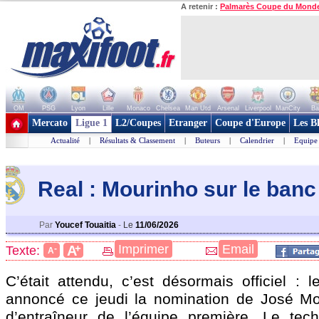
A retenir :
Palmarès Coupe du Mond
OM
PSG
Lyon
Lille
Monaco
Chelsea
Man Utd
Arsenal
Liverpool
ManCity
Ba
+ de clubs
Mercato
Ligue 1
L2/Coupes
Etranger
Coupe d'Europe
Les B
Actualité
|
Résultats & Classement
|
Buteurs
|
Calendrier
|
Equipe
Real : Mourinho sur le banc (
Par
Youcef Touaitia
-
Le
11/06/2026
+
Imprimer
Email
A
Texte:
-
A
C’était attendu, c’est désormais officiel : 
annoncé ce jeudi la nomination de José Mo
d’entraîneur de l’équipe première. Le tech