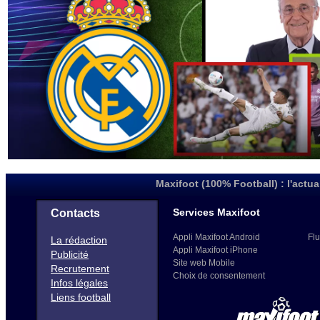
Maxifoot (100% Football) : l'actua
Services Maxifoot
Contacts
Appli Maxifoot Android
Flu
La rédaction
Appli Maxifoot iPhone
Publicité
Site web Mobile
Recrutement
Choix de consentement
Infos légales
Liens football