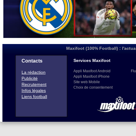
Maxifoot (100% Football) : l'actua
Services Maxifoot
Contacts
Appli Maxifoot Android
Flu
La rédaction
Appli Maxifoot iPhone
Publicité
Site web Mobile
Recrutement
Choix de consentement
Infos légales
Liens football