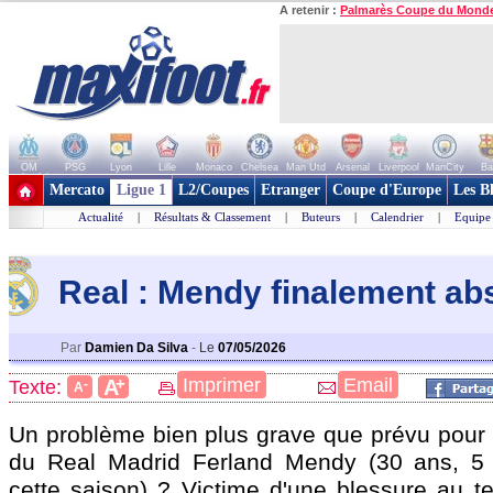
A retenir :
Palmarès Coupe du Mond
OM
PSG
Lyon
Lille
Monaco
Chelsea
Man Utd
Arsenal
Liverpool
ManCity
Ba
+ de clubs
Mercato
Ligue 1
L2/Coupes
Etranger
Coupe d'Europe
Les B
Actualité
|
Résultats & Classement
|
Buteurs
|
Calendrier
|
Equipe
Real : Mendy finalement ab
Par
Damien Da Silva
-
Le
07/05/2026
+
Imprimer
Email
A
Texte:
-
A
Un problème bien plus grave que prévu pour l
du Real Madrid Ferland
Mendy
(30 ans, 5
cette saison) ? Victime d'une blessure au 