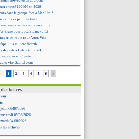
 gardien norvégien en approche ?
urt a versé 120 M€ en 2026
tours dans le groupe face à Man Utd ?
n Carlos va partir en Italie
 avec sursis requis contre un arbitre
'est signé pour Luca Zidane (off.)
Ruggeri en route pour Aston Villa
lipe Luis soutient Biereth
ala prêté à Getafe (officiel)
 va signer en Croatie
aples vise Gabriel Jesus
antuono prêté à la Fiorentina (off.)
<
1
2
3
4
5
6
>
 accord avec le Barça pour Rodri ?
ise a prolongé (officiel)
miyasu a convaincu (officiel)
 des brèves
esio - "ce n'est pas idéal"
 jour
 Oppong signe pour 4 ans (officiel)
ier
rpool va proposer 115 M€ pour Barcola
 jeudi 06/08/2026
la démission d'Infantino réclamée
 mercredi 05/08/2026
e, deux pistes se détachent
 mardi 04/08/2026
ilipe Luis veut remplacer Akliouche
s les archives
Luca Zidane va changer de club
rova très clair sur son futur