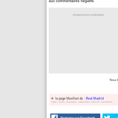
aux commentaires négatifs.
emplacement publicitaire
News l
la page Maxifoot de :
Real Madrid
bilan, stats, résultats, calendrier, effectif, transferts, ...