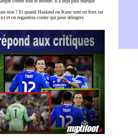
Rennes : H
06/08
Man City :
06/08
Man Utd : Z
06/08
Amical : M
06/08
Nantes : De
06/08
OM : le clu
06/08
Monaco : l
06/08
FIFA : Teb
06/08
FIFA : l'UE
06/08
PSG : Teba
06/08
Real : Vini
06/08
Lyon : Man
06/08
OM : une o
06/08
Real : c'es
06/08
Troyes : Ju
06/08
PSG : Aklio
06/08
OM : une o
06/08
PSG : cont
06/08
Ouganda : 
06/08
Arsenal : A
06/08
Chelsea : P
06/08
FIFA : le 
06/08
PSG : l'ét
06/08