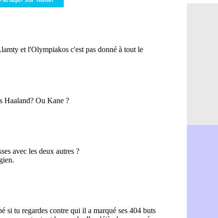
Partager sur Twitter
OM : Aguer
07/08
Arsenal : G
07/08
Nantes : d
07/08
Monaco : l
07/08
Man Utd : B
07/08
Man City :
07/08
Naples : l
07/08
OM : Lucas
07/08
PSG : le co
07/08
PSG : une 
07/08
Francfort :
07/08
Strasbourg 
07/08
Monaco : F
07/08
Dortmund :
07/08
Barça : pr
07/08
Argentine :
07/08
Tottenham 
07/08
Barça : l'a
07/08
FIFA : la C
06/08
CdM 2030 :
06/08
Rennes : Em
06/08
Côte d'Ivoi
06/08