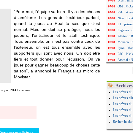
Brest : un
07/08
OM : McCo
07/08
"Pour moi, l'équipe va bien. Il y a des choses
PSG : 4 re
07/08
à améliorer. Les gens de l'extérieur parlent,
Nice : Kevi
07/08
quand tu joues au Real tu sais que c'est
L1 : prison
07/08
normal. Mais on doit se protéger, nous les
Leganés : c
07/08
joueurs, l'entraîneur et le staff technique.
Atletico : 
07/08
Tous ensemble, on n'est pas contre ceux de
Monaco : Fi
07/08
l'extérieur, on est tous ensemble avec les
Lyon : Mang
07/08
supporters qui sont avec nous. On doit être
PSG : Nsoki
07/08
fiers et tout donner pour l'écusson. On va
Arsenal : N
07/08
jouer pour gagner beaucoup de choses cette
Real : Mast
07/08
saison", a annoncé le Français au micro de
Man City :
07/08
Movistar.
Rennes : Ha
07/08
Palace : To
07/08
Archives
OM : B. Gen
07/08
ue par
19141
visiteurs
Les brèves du
TFC : Sion
07/08
Les brèves d'h
PSG : Live
07/08
Les brèves du
Norvège : 
07/08
Les brèves du
PSG : Mbay
07/08
Les brèves du
Monaco : F
07/08
Recherche dan
Grenade : 
07/08
Juve : Zheg
07/08