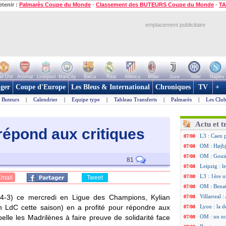
etenir :
Palmarès Coupe du Monde
-
Classement des BUTEURS Coupe du Monde
-
TA
emplacement publicitaire
n Utd
Arsenal
Liverpool
ManCity
Barca
Real
Atletico
Milan
Juve
Inter
Naples
ger
Coupe d'Europe
Les Bleus & International
Chroniques
TV
+
Buteurs
|
Calendrier
|
Equipe type
|
Tableau Transferts
|
Palmarès
|
Les Club
Actu et t
répond aux critiques
L3 : Caen 
07/08
OM : Højbj
07/08
OM : Gouir
07/08
81
Leipzig : l
07/08
L3 : 1ère u
07/08
Email
Tweet
OM : Benat
07/08
 (4-3) ce mercredi en Ligue des Champions,
Kylian
Villarreal 
07/08
 LdC cette saison) en a profité pour répondre aux
Lyon : la d
07/08
elle les Madrilènes à faire preuve de solidarité face
OM : un no
07/08