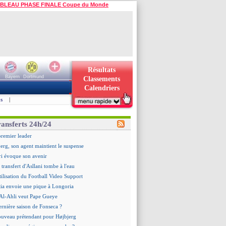
BLEAU PHASE FINALE Coupe du Monde
Résultats
Bayern
Dortmund
Classements
Calendriers
s
|
ransferts 24h/24
premier leader
erg, son agent maintient le suspense
i évoque son avenir
e transfert d'Asllani tombe à l'eau
tilisation du Football Video Support
ia envoie une pique à Longoria
: Al-Ahli veut Pape Gueye
ernière saison de Fonseca ?
uveau prétendant pour Højbjerg