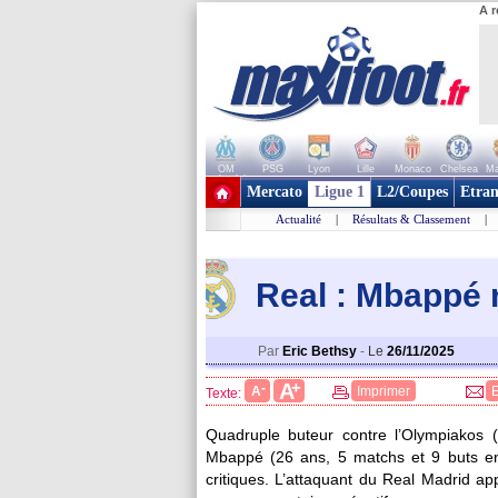
A r
OM
PSG
Lyon
Lille
Monaco
Chelsea
Ma
+ de clubs
Mercato
Ligue 1
L2/Coupes
Etran
Actualité
|
Résultats & Classement
|
Real : Mbappé 
Par
Eric Bethsy
-
Le
26/11/2025
+
A
-
A
Imprimer
Texte:
Quadruple buteur contre l’Olympiakos
Mbappé
(26 ans, 5 matchs et 9 buts en
critiques. L’attaquant du Real Madrid app