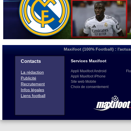
Maxifoot (100% Football) : l'actua
Services Maxifoot
Contacts
Appli Maxifoot Android
Flu
La rédaction
Appli Maxifoot iPhone
Publicité
Site web Mobile
Recrutement
Choix de consentement
Infos légales
Liens football