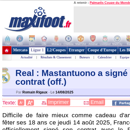
A retenir :
Palmarès Coupe du Mond
OM
PSG
Lyon
Lille
Monaco
Chelsea
Man Utd
Arsenal
Liverpool
ManCity
Ba
+ de clubs
Mercato
Ligue 1
L2/Coupes
Etranger
Coupe d'Europe
Les B
Actualité
|
Résultats & Classement
|
Buteurs
|
Calendrier
|
Equipe
Real : Mastantuono a signé
contrat (off.)
Par
Romain Rigaux
-
Le
14/08/2025
+
Imprimer
Email
A
Texte:
-
A
Difficile de faire mieux comme cadeau d'an
fêter ses 18 ans ce jeudi 14 août 2025, Fran
officiellement signé son contrat avec le 