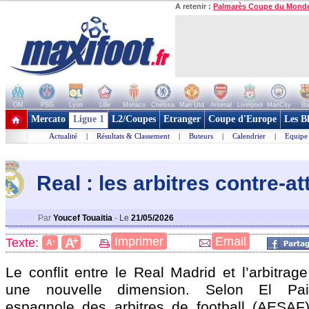
A retenir :
Palmarès Coupe du Mond
OM
PSG
Lyon
Lille
Monaco
Chelsea
Man Utd
Arsenal
Liverpool
ManCity
Ba
+ de clubs
Mercato
Ligue 1
L2/Coupes
Etranger
Coupe d'Europe
Les B
Actualité
|
Résultats & Classement
|
Buteurs
|
Calendrier
|
Equipe
Real : les arbitres contre-a
Par
Youcef Touaitia
-
Le
21/05/2026
+
Imprimer
Email
A
Texte:
-
A
Le conflit entre le Real Madrid et l’arbitra
une nouvelle dimension. Selon El Pais,
espagnole des arbitres de football (AESAF)