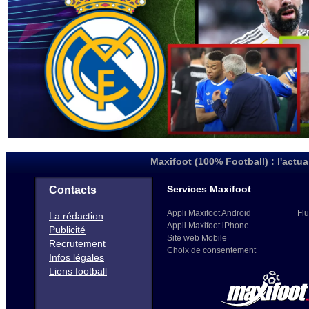
Maxifoot (100% Football) : l'actua
Services Maxifoot
Contacts
Appli Maxifoot Android
Flu
La rédaction
Appli Maxifoot iPhone
Publicité
Site web Mobile
Recrutement
Choix de consentement
Infos légales
Liens football