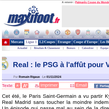
A retenir :
Palmarès Coupe du Mond
OM
PSG
Lyon
Lille
Monaco
Chelsea
Man Utd
Arsenal
Liverpool
ManCity
Ba
+ de clubs
Mercato
Ligue 1
L2/Coupes
Etranger
Coupe d'Europe
Les B
Actualité
|
Résultats & Classement
|
Buteurs
|
Calendrier
|
Equipe
Real : le PSG à l'affût pour 
Par
Romain Rigaux
-
Le
01/11/2024
+
Imprimer
Email
A
Texte:
-
A
Cet été, le Paris Saint-Germain a vu partir 
Real Madrid sans toucher la moindre indemni
Un épisode qui passe mal au sein de la direc