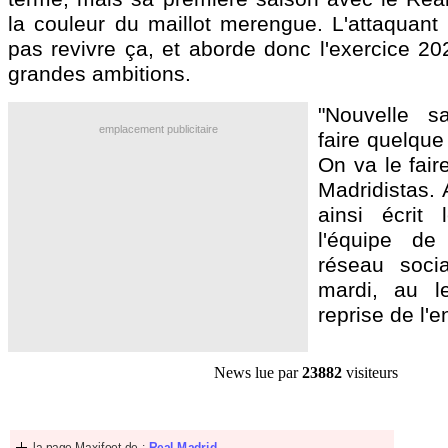
la couleur du maillot merengue. L'attaquant 
pas revivre ça, et aborde donc l'exercice 2
grandes ambitions.
"Nouvelle s
emplacement publicitaire
faire quelque
On va le fair
Madridistas. 
ainsi écrit 
l'équipe de
réseau soci
mardi, au l
reprise de l'
News lue par
23882
visiteurs
la page Maxifoot de :
Real Madrid