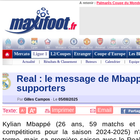
A retenir :
Palmarès Coupe du Mond
OM
PSG
Lyon
Lille
Monaco
Chelsea
Man Utd
Arsenal
Liverpool
ManCity
Ba
+ de clubs
Mercato
Ligue 1
L2/Coupes
Etranger
Coupe d'Europe
Les B
Actualité
|
Résultats & Classement
|
Buteurs
|
Calendrier
|
Equipe
Real : le message de Mbap
supporters
Par
Gilles Campos
-
Le
05/08/2025
+
Imprimer
Email
A
Texte:
-
A
Kylian
Mbappé
(26 ans, 59 matchs et 4
compétitions pour la saison 2024-2025) n'
terme, mais sa première saison avec le Rea