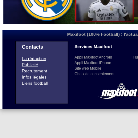
Maxifoot (100% Football) : l'actua
Services Maxifoot
Contacts
Appli Maxifoot Android
Flu
La rédaction
Appli Maxifoot iPhone
Publicité
Site web Mobile
Recrutement
Choix de consentement
Infos légales
Liens football