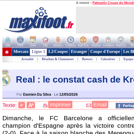
A retenir :
Palmarès Coupe du Mond
OM
PSG
Lyon
Lille
Monaco
Chelsea
Man Utd
Arsenal
Liverpool
ManCity
Ba
+ de clubs
Mercato
Ligue 1
L2/Coupes
Etranger
Coupe d'Europe
Les B
Actualité
|
Résultats & Classement
|
Buteurs
|
Calendrier
|
Equipe
Real : le constat cash de K
Par
Damien Da Silva
-
Le
12/05/2026
+
Imprimer
Email
A
Texte:
-
A
Dimanche, le FC Barcelone a officielle
champion d'Espagne après la victoire contr
(2-0). Face à la saison blanche des Merengue