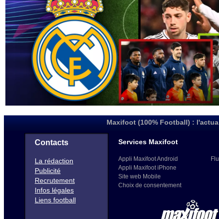
Maxifoot (100% Football) : l'actua
Services Maxifoot
Contacts
Appli Maxifoot Android
Flu
La rédaction
Appli Maxifoot iPhone
Publicité
Site web Mobile
Recrutement
Choix de consentement
Infos légales
Liens football