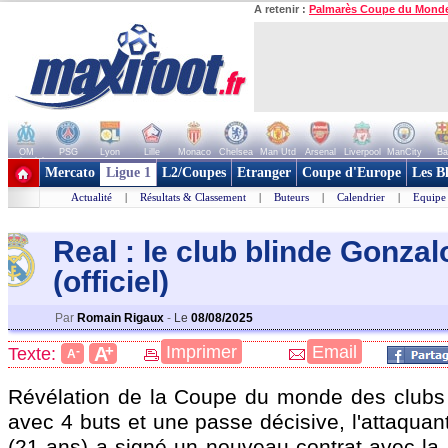
A retenir :
Palmarès Coupe du Mond
OM
PSG
Lyon
Lille
Monaco
Chelsea
Man Utd
Arsenal
Liverpool
ManCity
Ba
+ de clubs
Mercato
Ligue 1
L2/Coupes
Etranger
Coupe d'Europe
Les B
Actualité
|
Résultats & Classement
|
Buteurs
|
Calendrier
|
Equipe
Real : le club blinde Gonzal
(officiel)
Par
Romain Rigaux
-
Le
08/08/2025
+
Imprimer
Email
A
Texte:
-
A
Révélation de la Coupe du monde des clubs
avec 4 buts et une passe décisive, l'attaqua
(21 ans) a signé un nouveau contrat avec la