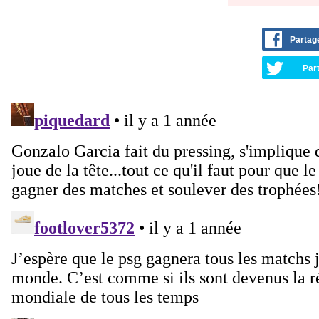
Partag
Part