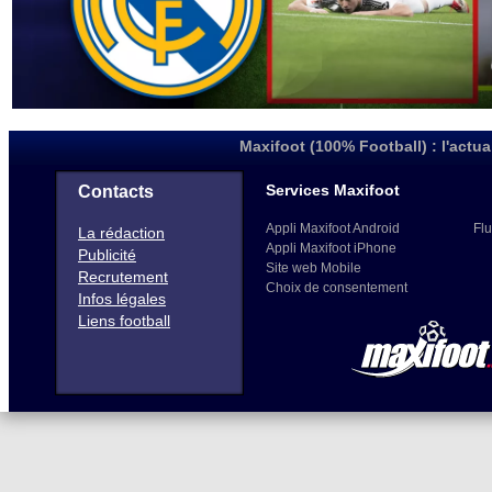
Maxifoot (100% Football) : l'actua
Services Maxifoot
Contacts
Appli Maxifoot Android
Flu
La rédaction
Appli Maxifoot iPhone
Publicité
Site web Mobile
Recrutement
Choix de consentement
Infos légales
Liens football