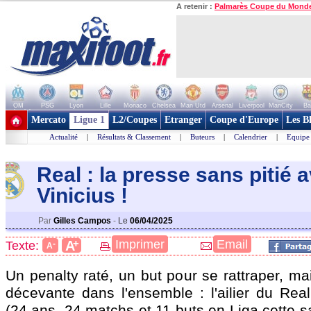
A retenir :
Palmarès Coupe du Mond
OM
PSG
Lyon
Lille
Monaco
Chelsea
Man Utd
Arsenal
Liverpool
ManCity
Ba
+ de clubs
Mercato
Ligue 1
L2/Coupes
Etranger
Coupe d'Europe
Les B
Actualité
|
Résultats & Classement
|
Buteurs
|
Calendrier
|
Equipe
Real : la presse sans pitié 
Viniciu
s !
Par
Gilles Campos
-
Le
06/04/2025
+
Imprimer
Email
A
Texte:
-
A
Un penalty raté, un but pour se rattraper, ma
décevante dans l'ensemble : l'ailier du Re
(24 ans, 24 matchs et 11 buts en Liga cette s