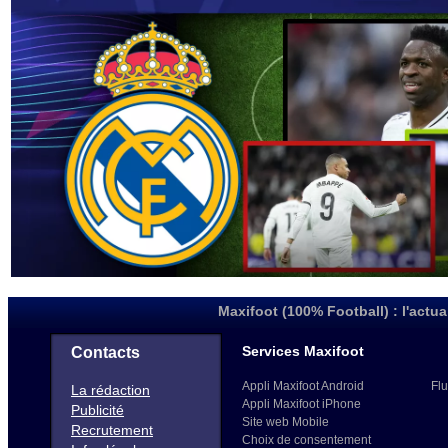
Maxifoot (100% Football) : l'actua
Services Maxifoot
Contacts
Appli Maxifoot Android
Flu
La rédaction
Appli Maxifoot iPhone
Publicité
Site web Mobile
Recrutement
Choix de consentement