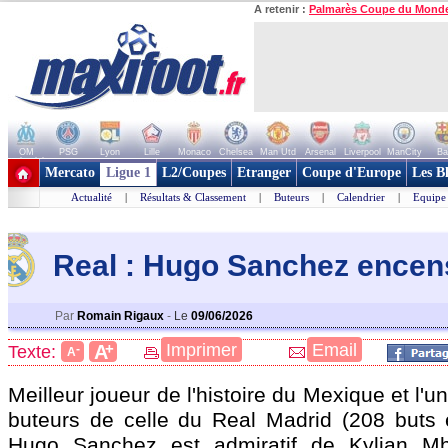
A retenir :
Palmarès Coupe du Mond
OM
PSG
Lyon
Lille
Monaco
Chelsea
Man Utd
Arsenal
Liverpool
ManCity
Ba
+ de clubs
Mercato
Ligue 1
L2/Coupes
Etranger
Coupe d'Europe
Les B
Actualité
|
Résultats & Classement
|
Buteurs
|
Calendrier
|
Equipe
Real : Hugo Sanchez ence
Par
Romain Rigaux
-
Le
09/06/2026
+
Imprimer
Email
A
Texte:
-
A
Meilleur joueur de l'histoire du Mexique et l'
buteurs de celle du Real Madrid (208 buts
Hugo Sanchez est admiratif de Kylian M