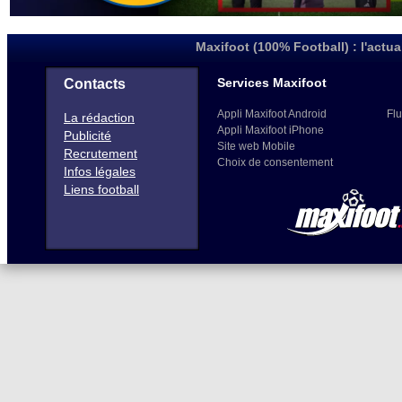
Maxifoot (100% Football) : l'actua
Services Maxifoot
Contacts
Appli Maxifoot Android
Flu
La rédaction
Appli Maxifoot iPhone
Publicité
Site web Mobile
Recrutement
Choix de consentement
Infos légales
Liens football