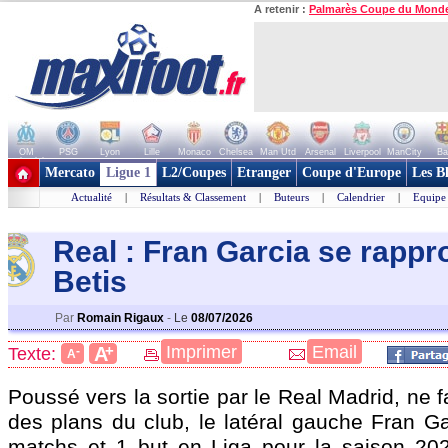
A retenir :
Palmarès Coupe du Mond
OM
PSG
Lyon
Lille
Monaco
Chelsea
Man Utd
Arsenal
Liverpool
ManCity
Ba
+ de clubs
Mercato
Ligue 1
L2/Coupes
Etranger
Coupe d'Europe
Les B
Actualité
|
Résultats & Classement
|
Buteurs
|
Calendrier
|
Equipe
Real : Fran Garcia se rapp
Betis
Par
Romain Rigaux
-
Le
08/07/2026
+
Imprimer
Email
A
Texte:
-
A
Poussé vers la sortie par le Real Madrid, ne f
des plans du club, le latéral gauche Fran
Ga
matchs et 1 but en Liga pour la saison 202