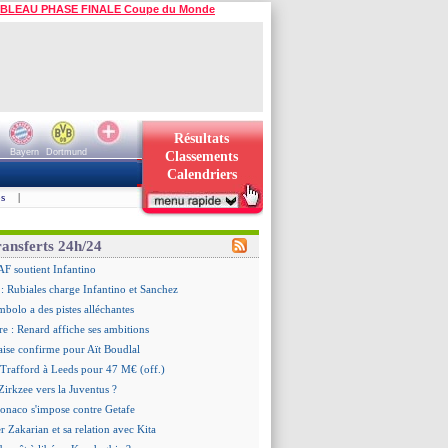
BLEAU PHASE FINALE Coupe du Monde
Résultats
Bayern
Dortmund
Classements
Calendriers
s
|
ransferts 24h/24
AF soutient Infantino
 Rubiales charge Infantino et Sanchez
bolo a des pistes alléchantes
re : Renard affiche ses ambitions
aise confirme pour Aït Boudlal
 Trafford à Leeds pour 47 M€ (off.)
irkzee vers la Juventus ?
onaco s'impose contre Getafe
r Zakarian et sa relation avec Kita