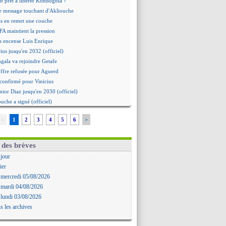
b prêt à libérer Kondogbia ?
e message touchant d'Akliouche
as en remet une couche
FA maintient la pression
s encense Luis Enrique
cius jusqu'en 2032 (officiel)
gala va rejoindre Getafe
ffre refusée pour Aguerd
t confirmé pour Vinicius
nior Diaz jusqu'en 2030 (officiel)
uche a signé (officiel)
ffre pour Bulka
<
1
2
3
4
5
6
>
rat signé pour Akliouche
Owori battu à mort à Kampala
rteta veut créer une dynastie
 des brèves
alace a fait son offre pour Disasi
 jour
gouvernement espagnol s'en mêle
ier
onnante rumeur Gusto
 mercredi 05/08/2026
allinga est sur le marché
 mardi 04/08/2026
d trouvé avec Man City pour Rulli
 lundi 03/08/2026
na vers Leverkusen pour 25 M€
s les archives
Forlan nommé sélectionneur (officiel)
uanlu signe à Bournemouth (officiel)