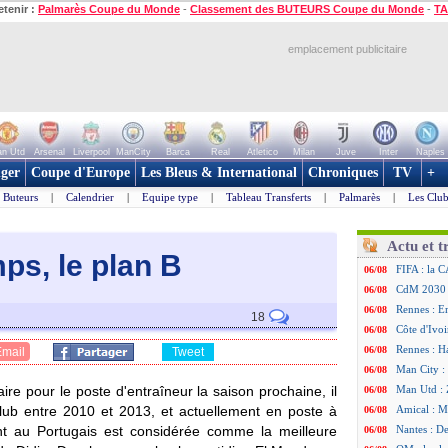
etenir :
Palmarès Coupe du Monde
-
Classement des BUTEURS Coupe du Monde
-
TA
emplacement publicitaire
n Utd
Arsenal
Liverpool
ManCity
Barca
Real
Atletico
Milan
Juve
Inter
Naples
ger
Coupe d'Europe
Les Bleus & International
Chroniques
TV
+
Buteurs
|
Calendrier
|
Equipe type
|
Tableau Transferts
|
Palmarès
|
Les Club
Actu et t
ps, le plan B
FIFA : la C
06/08
CdM 2030 :
06/08
Rennes : Em
06/08
18
Côte d'Ivoi
06/08
Rennes : H
06/08
Email
Tweet
Man City :
06/08
taire pour le poste d'entraîneur la saison prochaine, il
Man Utd : Z
06/08
lub entre 2010 et 2013, et actuellement en poste à
Amical : M
06/08
ant au Portugais est considérée comme la meilleure
Nantes : De
06/08