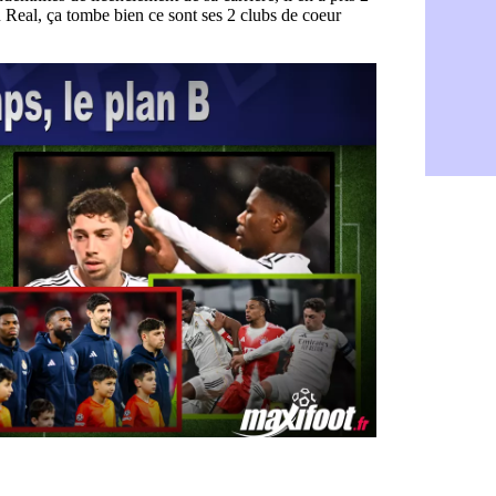
Barça : Fe
06/08
FIFA : des 
06/08
Abha : c'est
06/08
Real : rép
06/08
Arsenal : N
06/08
Al-Ahli : D
06/08
PSG : Luis 
06/08
Monaco : P
05/08
Rennes : Za
05/08
Rennes : u
05/08
VIDEO : Th
05/08
Dunkerque 
05/08
Lyon : Man
05/08
Amical : Ar
05/08
Amical : lo
05/08
Man City :
05/08
LdC : Fene
05/08
Al-Diriyah 
05/08
Atletico : 
05/08
Amical : p
05/08
VIDEO : le
05/08
CdM 2030 :
05/08
PSG : la c
05/08