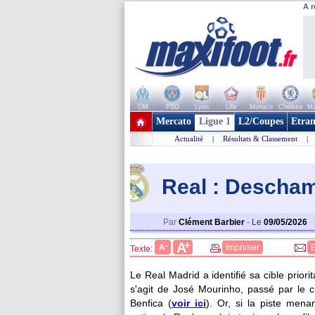
A r
OM
PSG
Lyon
Lille
Monaco
Chelsea
Ma
+ de clubs
Mercato
Ligue 1
L2/Coupes
Etran
Actualité
|
Résultats & Classement
|
Real : Descham
Par
Clément Barbier
-
Le
09/05/2026
+
A
-
A
Imprimer
Texte:
Le Real Madrid a identifié sa cible priori
s'agit de José Mourinho, passé par le c
Benfica (
voir ici
). Or, si la piste men