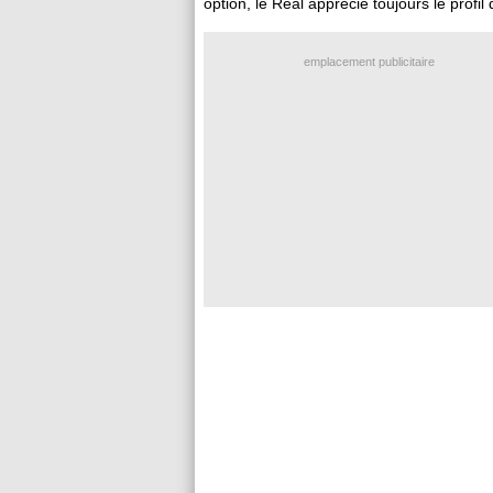
option, le Real apprécie toujours le profi
emplacement publicitaire