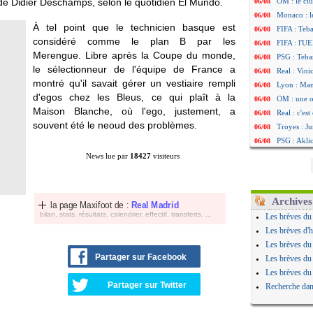
l de Didier Deschamps, selon le quotidien El Mundo.
OM : le clu
06/08
Monaco : l
06/08
À tel point que le technicien basque est
FIFA : Teb
06/08
considéré comme le plan B par les
FIFA : l'UE
06/08
Merengue. Libre après la Coupe du monde,
PSG : Teba
06/08
le sélectionneur de l'équipe de France a
Real : Vini
06/08
montré qu'il savait gérer un vestiaire rempli
Lyon : Man
06/08
d'egos chez les Bleus, ce qui plaît à la
OM : une o
06/08
Maison Blanche, où l'ego, justement, a
Real : c'es
06/08
souvent été le neoud des problèmes.
Troyes : Ju
06/08
PSG : Aklio
06/08
OM : une o
06/08
News lue par
18427
visiteurs
PSG : cont
06/08
Ouganda : 
06/08
Arsenal : A
06/08
Archives
la page Maxifoot de :
Real Madrid
Chelsea : P
06/08
bilan, stats, résultats, calendrier, effectif, transferts, ...
Les brèves du
FIFA : le 
06/08
Les brèves d'h
PSG : l'ét
06/08
Les brèves du
Bologne : D
06/08
Partager sur Facebook
Les brèves du
OM : accor
06/08
Les brèves du
OM : Medi
06/08
Partager sur Twitter
Recherche dan
Uruguay : 
06/08
Séville : J
06/08