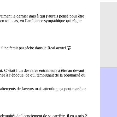
PSG : Ndja
06/08
Real : Dio
06/08
Man City : 
06/08
Rennes : A
06/08
Aston Villa
06/08
OM : une a
06/08
Le Havre : 
06/08
Trabzonspor
06/08
Bordeaux :
06/08
FIFA : Al-K
06/08
Fenerbahçe
06/08
Bordeaux : 
06/08
Galatasara
06/08
Southampto
06/08
Real : Vini
06/08
VIDEO : un
06/08
Real : Dio
06/08
Real : Rodr
06/08
PSG : Aklio
06/08
Médias : la
06/08
PSG : pas d
06/08
Real : ça s
06/08