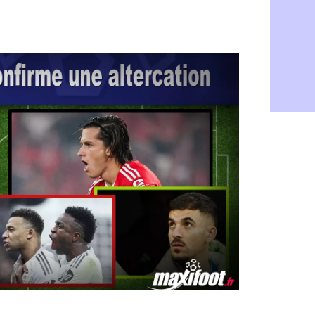
Rennes : Za
05/08
Rennes : u
05/08
VIDEO : Th
05/08
Dunkerque 
05/08
Lyon : Man
05/08
Amical : Ar
05/08
Amical : lo
05/08
Man City :
05/08
LdC : Fene
05/08
Al-Diriyah 
05/08
Atletico : 
05/08
Amical : p
05/08
VIDEO : le
05/08
CdM 2030 :
05/08
PSG : la c
05/08
Newcastle :
05/08
Real : une 
05/08
Amical : l
05/08
Monaco : Ca
05/08
Atletico : 
05/08
Real : Dio
05/08
Arsenal : H
05/08
Man Utd : B
05/08