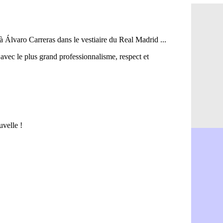
Bordeaux 
14h12
FIFA : Al-
13h51
Fenerbahç
13h29
Bordeaux :
13h11
Galatasara
12h46
Southampto
12h28
Real : Vin
12h10
VIDEO : un
11h58
Real : Dio
11h35
Real : Rodr
11h19
PSG : Aklio
11h07
Médias : l
10h53
PSG : pas 
10h36
Real : ça 
10h13
Barça : Fe
09h51
FIFA : des
09h32
Abha : c'es
09h11
Real : rép
08h57
Arsenal : 
08h39
Al-Ahli : 
08h22
PSG : Luis
00h06
Monaco : P
05/08