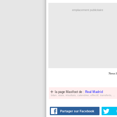
emplacement publicitaire
News l
la page Maxifoot de :
Real Madrid
bilan, stats, résultats, calendrier, effectif, transferts, ...
Partager sur Facebook