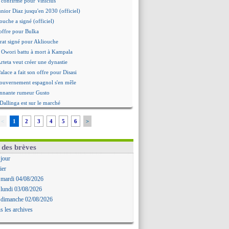
st confirmé pour Vinicius
unior Diaz jusqu'en 2030 (officiel)
ouche a signé (officiel)
offre pour Bulka
rat signé pour Akliouche
 Owori battu à mort à Kampala
Arteta veut créer une dynastie
alace a fait son offre pour Disasi
gouvernement espagnol s'en mêle
onnante rumeur Gusto
Dallinga est sur le marché
rd trouvé avec Man City pour Rulli
<
1
2
3
4
5
6
>
na vers Leverkusen pour 25 M€
Forlan nommé sélectionneur (officiel)
Juanlu signe à Bournemouth (officiel)
 des brèves
ntou heureux d'avoir rejoué
 jour
mandé pour 140 M€ ! (officiel)
ier
 Rodri préfère le Barça au Real !
 mardi 04/08/2026
ït Boudlal veut rejoindre Fulham
 lundi 03/08/2026
a : Liverpool cible aussi Konsa
 dimanche 02/08/2026
approche pour Diatta
s les archives
 Diaw va signer à Lille
r : Salah a signé ! (officiel)