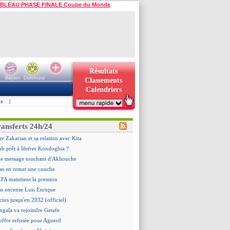
BLEAU PHASE FINALE Coupe du Monde
Résultats
Bayern
Dortmund
Classements
Calendriers
s
|
ransferts 24h/24
er Zakarian et sa relation avec Kita
ub prêt à libérer Kondogbia ?
le message touchant d'Akliouche
as en remet une couche
EFA maintient la pression
as encense Luis Enrique
cius jusqu'en 2032 (officiel)
gala va rejoindre Getafe
offre refusée pour Aguerd