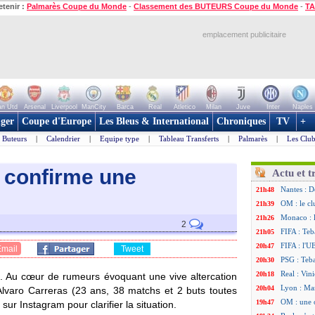
etenir :
Palmarès Coupe du Monde
-
Classement des BUTEURS Coupe du Monde
-
TA
emplacement publicitaire
n Utd
Arsenal
Liverpool
ManCity
Barca
Real
Atletico
Milan
Juve
Inter
Naples
ger
Coupe d'Europe
Les Bleus & International
Chroniques
TV
+
Buteurs
|
Calendrier
|
Equipe type
|
Tableau Transferts
|
Palmarès
|
Les Club
s confirme une
Actu et t
Nantes : D
21h48
OM : le cl
21h39
Monaco : 
21h26
2
FIFA : Teb
21h05
FIFA : l'U
20h47
Email
Tweet
PSG : Teb
20h30
Real : Vini
20h18
. Au cœur de rumeurs évoquant une vive altercation
Lyon : Man
20h04
Alvaro
Carreras
(23 ans, 38 matchs et 2 buts toutes
OM : une 
19h47
sur Instagram pour clarifier la situation.