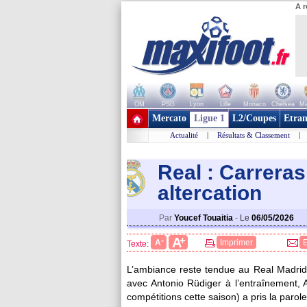
A r
OM
PSG
Lyon
Lille
Monaco
Chelsea
Ma
+ de clubs
Mercato
Ligue 1
L2/Coupes
Etran
Actualité
|
Résultats & Classement
|
Real : Carrera
altercation
Par
Youcef Touaitia
-
Le
06/05/2026
+
A
-
A
Imprimer
Texte:
L’ambiance reste tendue au Real Madrid
avec Antonio Rüdiger à l’entraînement, 
compétitions cette saison) a pris la parole 