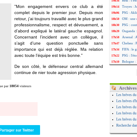
Real : c'e
19h34
"Mon engagement envers ce club a été
Troyes : J
19h14
complet depuis le premier jour. Depuis mon
PSG : Akli
19h06
retour, j’ai toujours travaillé avec le plus grand
OM : une 
18h50
professionnalisme, respect et dévouement, a
PSG : cont
18h30
d’abord expliqué le latéral gauche espagnol.
Ouganda :
18h20
Concernant l’incident avec un collègue, il
Arsenal : 
17h58
s’agit d’une question ponctuelle sans
Chelsea : P
17h47
importance qui est déjà réglée. Ma relation
FIFA : le 
17h34
avec toute l’équipe est très bonne."
PSG : l'ét
17h22
Bologne : 
17h10
De son côté, le défenseur central allemand
OM : acco
16h59
continue de nier toute agression physique.
OM : Medi
16h53
Uruguay : 
16h45
ue par
18054
visiteurs
Séville : 
16h34
Archives
PSG : Ndja
16h21
Les brèves du
Real : Dio
16h04
Les brèves d'h
Man City :
15h50
Les brèves du
Rennes : A
15h40
Les brèves du
Aston Vill
15h18
Les brèves du
OM : une 
15h01
Recherche dan
Le Havre :
14h46
Partager sur Twitter
Trabzonspo
14h25