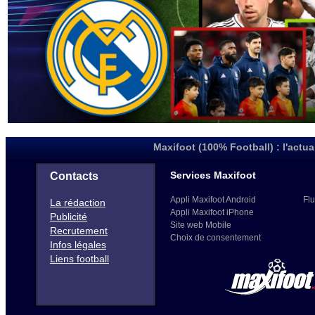
Maxifoot (100% Football) : l'actua
Services Maxifoot
Contacts
Appli Maxifoot Android
Flu
La rédaction
Appli Maxifoot iPhone
Publicité
Site web Mobile
Recrutement
Choix de consentement
Infos légales
Liens football