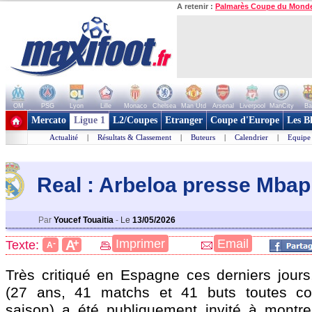
A retenir :
Palmarès Coupe du Mond
OM
PSG
Lyon
Lille
Monaco
Chelsea
Man Utd
Arsenal
Liverpool
ManCity
Ba
+ de clubs
Mercato
Ligue 1
L2/Coupes
Etranger
Coupe d'Europe
Les B
Actualité
|
Résultats & Classement
|
Buteurs
|
Calendrier
|
Equipe
Real : Arbeloa presse Mba
Par
Youcef Touaitia
-
Le
13/05/2026
+
Imprimer
Email
A
Texte:
-
A
Très critiqué en Espagne ces derniers jour
(27 ans, 41 matchs et 41 buts toutes com
saison) a été publiquement invité à montr