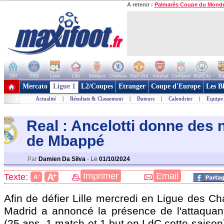
A retenir :
Palmarès Coupe du Mond
OM
PSG
Lyon
Lille
Monaco
Chelsea
Man Utd
Arsenal
Liverpool
ManCity
Ba
+ de clubs
Mercato
Ligue 1
L2/Coupes
Etranger
Coupe d'Europe
Les B
Actualité
|
Résultats & Classement
|
Buteurs
|
Calendrier
|
Equipe
Real : Ancelotti donne des 
de Mbappé
Par
Damien Da Silva
-
Le
01/10/2024
+
Imprimer
Email
A
Texte:
-
A
Afin de défier Lille mercredi en Ligue des C
Madrid a annoncé la présence de l'attaquan
(25 ans, 1 match et 1 but en LdC cette saison