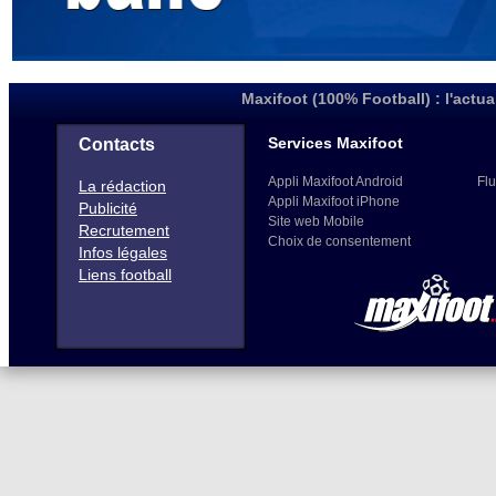
Maxifoot (100% Football) : l'actua
Services Maxifoot
Contacts
Appli Maxifoot Android
Flu
La rédaction
Appli Maxifoot iPhone
Publicité
Site web Mobile
Recrutement
Choix de consentement
Infos légales
Liens football