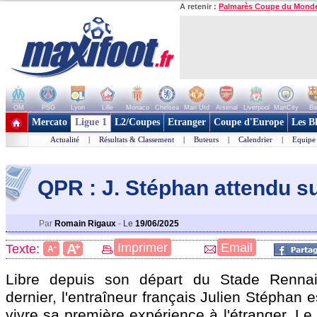
A retenir :
Palmarès Coupe du Mond
OM
PSG
Lyon
Lille
Monaco
Chelsea
Man Utd
Arsenal
Liverpool
ManCity
Ba
+ de clubs
Mercato
Ligue 1
L2/Coupes
Etranger
Coupe d'Europe
Les B
Actualité
|
Résultats & Classement
|
Buteurs
|
Calendrier
|
Equipe
QPR : J. Stéphan attendu su
Par
Romain Rigaux
-
Le
19/06/2025
+
Imprimer
Email
A
Texte:
-
A
Libre depuis son départ du Stade Renna
dernier, l'entraîneur français Julien Stéphan e
vivre sa première expérience à l'étranger. Le