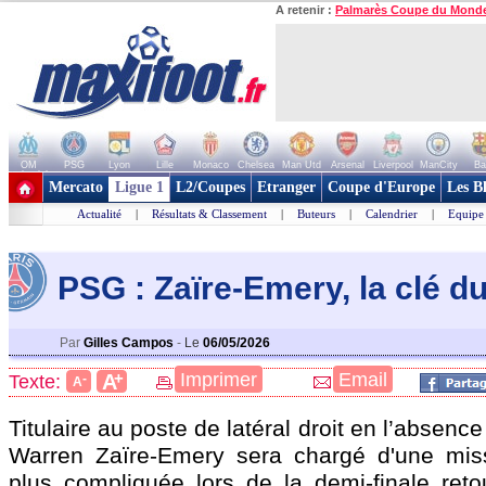
A retenir :
Palmarès Coupe du Mond
OM
PSG
Lyon
Lille
Monaco
Chelsea
Man Utd
Arsenal
Liverpool
ManCity
Ba
+ de clubs
Mercato
Ligue 1
L2/Coupes
Etranger
Coupe d'Europe
Les B
Actualité
|
Résultats & Classement
|
Buteurs
|
Calendrier
|
Equipe
PSG : Zaïre-Emery, la clé d
Par
Gilles Campos
-
Le
06/05/2026
+
Imprimer
Email
A
Texte:
-
A
Titulaire au poste de latéral droit en l’absenc
Warren Zaïre-Emery sera chargé d'une mis
plus compliquée lors de la demi-finale ret