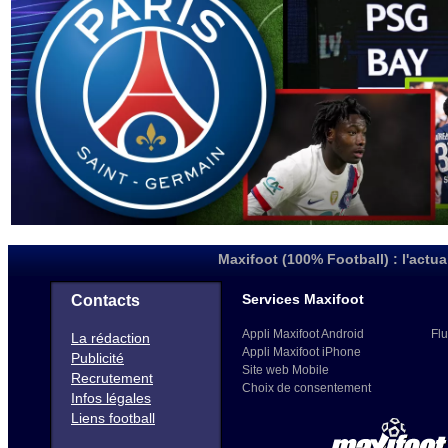
Maxifoot (100% Football) : l'actua
Services Maxifoot
Contacts
Appli Maxifoot Android
Flu
La rédaction
Appli Maxifoot iPhone
Publicité
Site web Mobile
Recrutement
Choix de consentement
Infos légales
Liens football