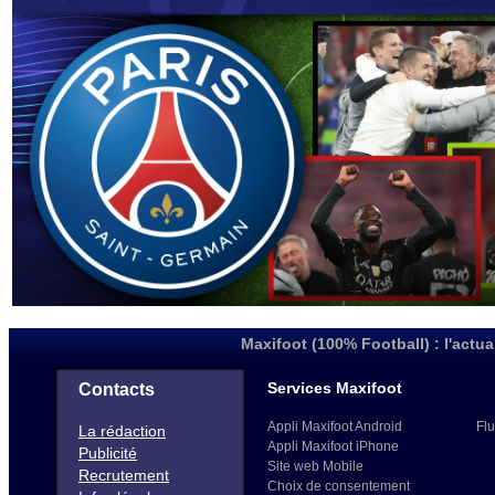
Maxifoot (100% Football) : l'actua
Services Maxifoot
Contacts
Appli Maxifoot Android
Flu
La rédaction
Appli Maxifoot iPhone
Publicité
Site web Mobile
Recrutement
Choix de consentement