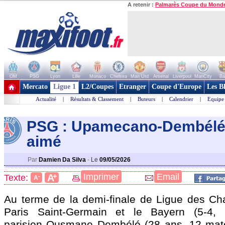
A retenir :
Palmarès Coupe du Mond
OM
PSG
Lyon
Lille
Monaco
Chelsea
Man Utd
Arsenal
Liverpool
ManCity
Ba
+ de clubs
Mercato
Ligue 1
L2/Coupes
Etranger
Coupe d'Europe
Les B
Actualité
|
Résultats & Classement
|
Buteurs
|
Calendrier
|
Equipe
PSG : Upamecano-Dembélé,
aimé
Par
Damien Da Silva
-
Le
09/05/2026
+
Imprimer
Email
A
Texte:
-
A
Au terme de la demi-finale de Ligue des Ch
Paris Saint-Germain et le Bayern (5-4, 1-
parisien Ousmane
Dembélé
(28 ans, 12 mat