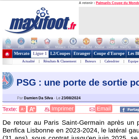
A retenir :
Palmarès Coupe du Mond
OM
PSG
Lyon
Lille
Monaco
Chelsea
Man Utd
Arsenal
Liverpool
ManCity
Ba
+ de clubs
Mercato
Ligue 1
L2/Coupes
Etranger
Coupe d'Europe
Les B
Actualité
|
Résultats & Classement
|
Buteurs
|
Calendrier
|
Equipe
PSG : une porte de sortie p
Par
Damien Da Silva
-
Le
23/08/2024
+
Imprimer
Email
A
Texte:
-
A
De retour au Paris Saint-Germain après un 
Benfica Lisbonne en 2023-2024, le latéral g
(31 ans), sous contrat jusqu'en juin 2025, s