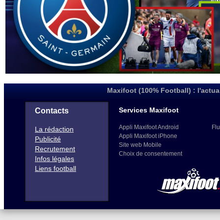
Maxifoot (100% Football) : l'actua
Services Maxifoot
Contacts
Appli Maxifoot Android
Flu
La rédaction
Appli Maxifoot iPhone
Publicité
Site web Mobile
Recrutement
Choix de consentement
Infos légales
Liens football