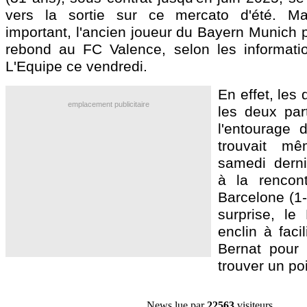
vers la sortie sur ce mercato d'été. Ma
important, l'ancien joueur du Bayern Munich po
rebond au FC Valence, selon les informati
L'Equipe ce vendredi.
En effet, les
emplacement publicitaire
les deux par
l'entourage 
trouvait m
samedi derni
à la rencon
Barcelone (1-
surprise, l
enclin à faci
Bernat pour 
trouver un po
News lue par
22563
visiteurs