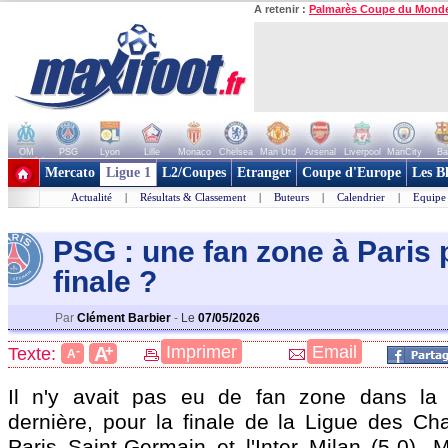
A retenir :
Palmarès Coupe du Mond
OM
PSG
Lyon
Lille
Monaco
Chelsea
Man Utd
Arsenal
Liverpool
ManCity
Ba
+ de clubs
Mercato
Ligue 1
L2/Coupes
Etranger
Coupe d'Europe
Les B
Actualité
|
Résultats & Classement
|
Buteurs
|
Calendrier
|
Equipe
PSG : une fan zone à Paris 
final
e ?
Par
Clément Barbier
-
Le
07/05/2026
+
Imprimer
Email
A
Texte:
-
A
Il n'y avait pas eu de fan zone dans la c
dernière, pour la finale de la Ligue des Ch
Paris Saint-Germain et l'Inter Milan (5-0). 