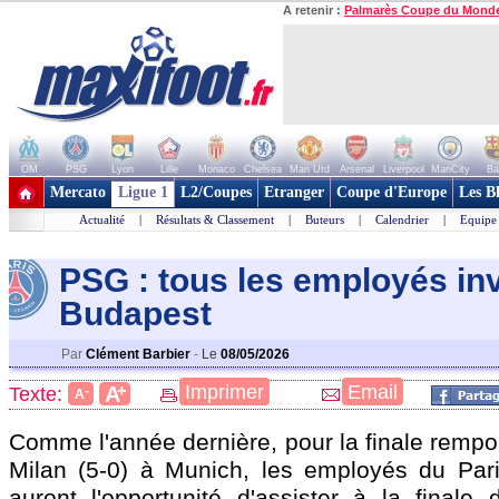
A retenir :
Palmarès Coupe du Mond
OM
PSG
Lyon
Lille
Monaco
Chelsea
Man Utd
Arsenal
Liverpool
ManCity
Ba
+ de clubs
Mercato
Ligue 1
L2/Coupes
Etranger
Coupe d'Europe
Les B
Actualité
|
Résultats & Classement
|
Buteurs
|
Calendrier
|
Equipe
PSG : tous les employés inv
Budapest
Par
Clément Barbier
-
Le
08/05/2026
+
Imprimer
Email
A
Texte:
-
A
Comme l'année dernière, pour la finale remport
Milan (5-0) à Munich, les employés du Par
auront l'opportunité d'assister à la finale