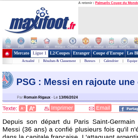
A retenir :
Palmarès Coupe du Mond
OM
PSG
Lyon
Lille
Monaco
Chelsea
Man Utd
Arsenal
Liverpool
ManCity
Ba
+ de clubs
Mercato
Ligue 1
L2/Coupes
Etranger
Coupe d'Europe
Les B
Actualité
|
Résultats & Classement
|
Buteurs
|
Calendrier
|
Equipe
PSG : Messi en rajoute une
Par
Romain Rigaux
-
Le
13/06/2024
+
Imprimer
Email
A
Texte:
-
A
Depuis son départ du Paris Saint-Germain 
Messi (36 ans) a confié plusieurs fois qu'il n
dans la capitale française. L'attaquant argenti