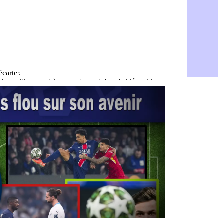
Rennes : H
06/08
Man City :
06/08
Man Utd : Z
06/08
Amical : M
06/08
Nantes : De
06/08
OM : le clu
06/08
Monaco : l
06/08
FIFA : Teb
06/08
FIFA : l'UE
06/08
PSG : Teba
06/08
Real : Vini
06/08
Lyon : Man
06/08
OM : une o
06/08
Real : c'es
06/08
Troyes : Ju
06/08
PSG : Aklio
06/08
OM : une o
06/08
PSG : cont
06/08
Ouganda : 
06/08
Arsenal : A
06/08
Chelsea : P
06/08
FIFA : le 
06/08
PSG : l'ét
06/08