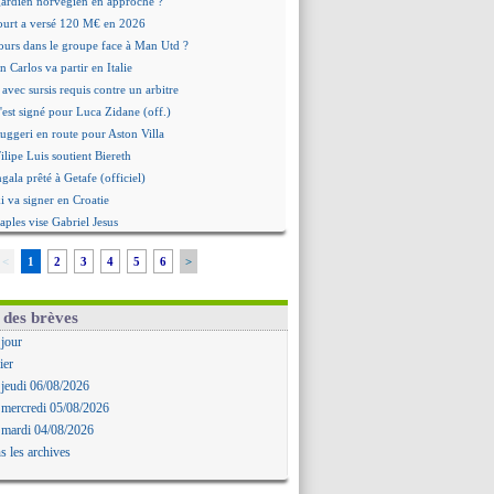
 gardien norvégien en approche ?
urt a versé 120 M€ en 2026
tours dans le groupe face à Man Utd ?
n Carlos va partir en Italie
 avec sursis requis contre un arbitre
'est signé pour Luca Zidane (off.)
Ruggeri en route pour Aston Villa
lipe Luis soutient Biereth
ala prêté à Getafe (officiel)
 va signer en Croatie
aples vise Gabriel Jesus
antuono prêté à la Fiorentina (off.)
<
1
2
3
4
5
6
>
 accord avec le Barça pour Rodri ?
ise a prolongé (officiel)
miyasu a convaincu (officiel)
 des brèves
esio - "ce n'est pas idéal"
 jour
 Oppong signe pour 4 ans (officiel)
ier
rpool va proposer 115 M€ pour Barcola
 jeudi 06/08/2026
la démission d'Infantino réclamée
 mercredi 05/08/2026
e, deux pistes se détachent
 mardi 04/08/2026
ilipe Luis veut remplacer Akliouche
s les archives
Luca Zidane va changer de club
rova très clair sur son futur