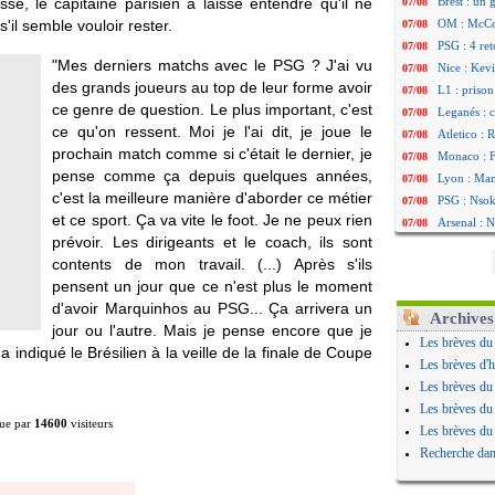
se, le capitaine parisien a laissé entendre qu'il ne
Brest : un
07/08
il semble vouloir rester.
OM : McCo
07/08
PSG : 4 re
07/08
"Mes derniers matchs avec le PSG ? J'ai vu
Nice : Kevi
07/08
des grands joueurs au top de leur forme avoir
L1 : prison
07/08
ce genre de question. Le plus important, c'est
Leganés : c
07/08
ce qu'on ressent. Moi je l'ai dit, je joue le
Atletico : 
07/08
prochain match comme si c'était le dernier, je
Monaco : Fi
07/08
pense comme ça depuis quelques années,
Lyon : Mang
07/08
c'est la meilleure manière d'aborder ce métier
PSG : Nsoki
07/08
et ce sport. Ça va vite le foot. Je ne peux rien
Arsenal : N
07/08
prévoir. Les dirigeants et le coach, ils sont
Real : Mast
07/08
contents de mon travail. (...) Après s'ils
Man City :
07/08
pensent un jour que ce n'est plus le moment
Rennes : Ha
07/08
d'avoir Marquinhos au PSG... Ça arrivera un
Palace : To
07/08
Archives
jour ou l'autre. Mais je pense encore que je
OM : B. Gen
07/08
Les brèves du
indiqué le Brésilien à la veille de la finale de Coupe
TFC : Sion
07/08
Les brèves d'h
PSG : Live
07/08
Les brèves du
Norvège : 
07/08
Les brèves du
PSG : Mbay
07/08
ue par
14600
visiteurs
Les brèves du
Monaco : F
07/08
Recherche dan
Grenade : 
07/08
Juve : Zheg
07/08