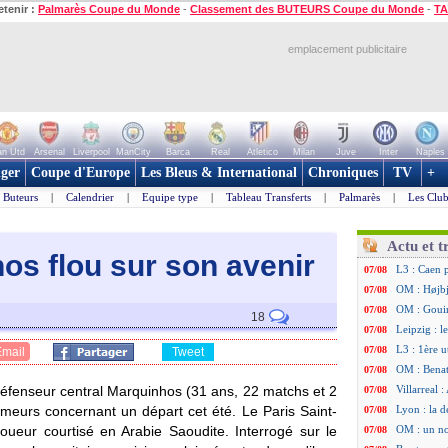
etenir :
Palmarès Coupe du Monde
-
Classement des BUTEURS Coupe du Monde
-
TA
emplacement publicitaire
n Utd
Arsenal
Liverpool
ManCity
Barca
Real
Atletico
Milan
Juve
Inter
Naples
ger
Coupe d'Europe
Les Bleus & International
Chroniques
TV
+
Buteurs
|
Calendrier
|
Equipe type
|
Tableau Transferts
|
Palmarès
|
Les Club
Actu et t
os flou sur son avenir
L3 : Caen 
07/08
OM : Højbj
07/08
OM : Gouir
07/08
18
Leipzig : l
07/08
L3 : 1ère u
07/08
Email
Tweet
OM : Benat
07/08
défenseur central
Marquinhos
(31 ans, 22 matchs et 2
Villarreal 
07/08
rumeurs concernant un départ cet été. Le Paris Saint-
Lyon : la d
07/08
joueur courtisé en Arabie Saoudite. Interrogé sur le
OM : un no
07/08