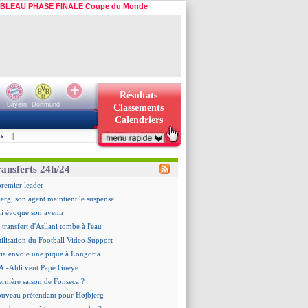
BLEAU PHASE FINALE Coupe du Monde
Résultats
Bayern
Dortmund
Classements
Calendriers
s
|
ransferts 24h/24
premier leader
erg, son agent maintient le suspense
i évoque son avenir
e transfert d'Asllani tombe à l'eau
tilisation du Football Video Support
ia envoie une pique à Longoria
: Al-Ahli veut Pape Gueye
ernière saison de Fonseca ?
uveau prétendant pour Højbjerg