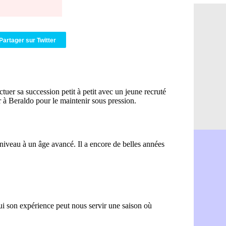
OM : Aguer
07/08
Arsenal : G
07/08
Nantes : d
07/08
Monaco : l
07/08
Partager sur Twitter
Man Utd : B
07/08
Man City :
07/08
Naples : l
07/08
OM : Lucas
07/08
PSG : le co
07/08
PSG : une 
07/08
Francfort :
07/08
Strasbourg 
07/08
Monaco : F
07/08
Dortmund :
07/08
Barça : pr
07/08
Argentine :
07/08
Tottenham 
07/08
Barça : l'a
07/08
FIFA : la C
06/08
CdM 2030 :
06/08
Rennes : Em
06/08
Côte d'Ivoi
06/08