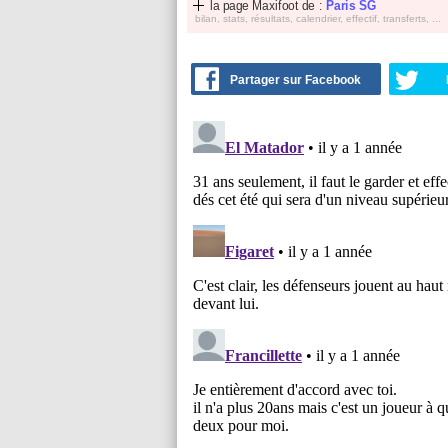
la page Maxifoot de :
Paris SG
bilan, stats, résultats, calendrier, effectif, transferts, ...
Partager sur Facebook