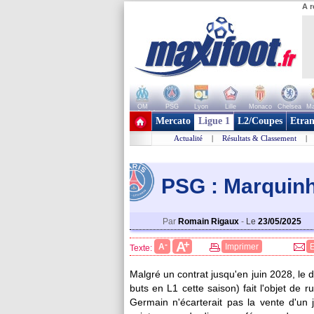
A r
OM
PSG
Lyon
Lille
Monaco
Chelsea
Ma
+ de clubs
Mercato
Ligue 1
L2/Coupes
Etran
Actualité
|
Résultats & Classement
|
PSG : Marquinh
Par
Romain Rigaux
-
Le
23/05/2025
+
A
-
A
Imprimer
Texte:
Malgré un contrat jusqu'en juin 2028, le 
buts en L1 cette saison) fait l'objet de 
Germain n'écarterait pas la vente d'un 