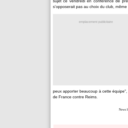
sujet ce vendredi en conférence de pres
s'opposerait pas au choix du club, même s'
emplacement publicitaire
peux apporter beaucoup à cette équipe", a 
de France contre Reims.
News l