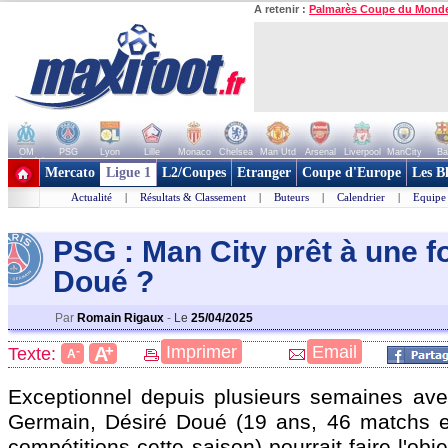
A retenir :
Palmarès Coupe du Mond
OM
PSG
Lyon
Lille
Monaco
Chelsea
Man Utd
Arsenal
Liverpool
ManCity
Ba
+ de clubs
Mercato
Ligue 1
L2/Coupes
Etranger
Coupe d'Europe
Les B
Actualité
|
Résultats & Classement
|
Buteurs
|
Calendrier
|
Equipe
PSG : Man City prêt à une f
Dou
é ?
Par
Romain Rigaux
-
Le
25/04/2025
+
Imprimer
Email
A
Texte:
-
A
Exceptionnel depuis plusieurs semaines avec
Germain, Désiré
Doué
(19 ans, 46 matchs e
compétitions cette saison) pourrait faire l'obj