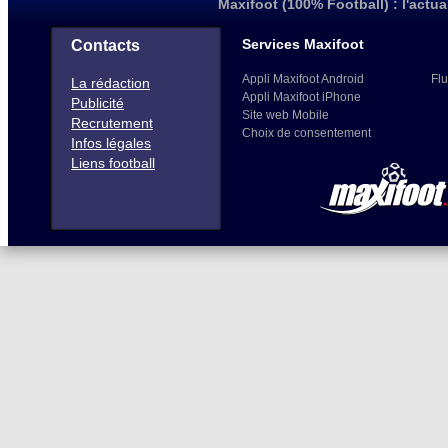
Maxifoot (100% Football) : l'actua
Services Maxifoot
Contacts
Appli Maxifoot Android
Flu
La rédaction
Appli Maxifoot iPhone
Publicité
Site web Mobile
Recrutement
Choix de consentement
Infos légales
Liens football