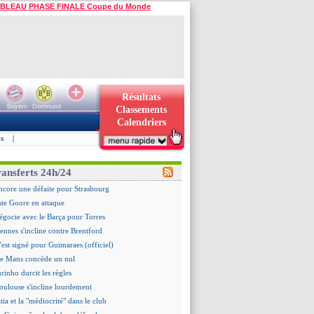
BLEAU PHASE FINALE Coupe du Monde
Résultats
Bayern
Dortmund
Classements
Calendriers
s
|
ransferts 24h/24
ncore une défaite pour Strasbourg
ste Goore en attaque
égocie avec le Barça pour Torres
ennes s'incline contre Brentford
c'est signé pour Guimaraes (officiel)
Le Mans concède un nul
rinho durcit les règles
oulouse s'incline lourdement
ia et la "médiocrité" dans le club