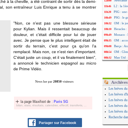
Newcastle 
12h00
hé à la cheville, a été contraint de sortir dès la demi-
L2 : la 1è
11h46
inal, son entraîneur Luis Enrique a tenu à se montrer
PSG : une 
11h20
PSG : le g
10h49
"Non, ce n'est pas une blessure sérieuse
OM : le jo
10h32
pour Kylian. Mais il ressentait beaucoup de
Heracles : 
10h10
douleur, et c'était difficile pour lui de jouer
Monaco : 
09h49
avec. Je pense que le plus intelligent était de
OM : acco
09h35
sortir du terrain, c'est pour ça qu'on l'a
Barça : Ar
09h08
remplacé. Mais non, ce n'est rien d'important.
OM : Côme
08h54
C'était juste un coup, et il va finalement bien",
Man Utd : 
08h32
a annoncé le technicien espagnol au micro
L3 : Caen 
07/08
de Prime Vidéo.
OM : Højbj
07/08
OM : Gouir
07/08
Leipzig : l
07/08
News lue par
20850
visiteurs
Archives
L3 : 1ère u
07/08
Les brèves du
OM : Benat
07/08
Les brèves d'h
Villarreal 
07/08
Les brèves du
la page Maxifoot de :
Paris SG
Lyon : la d
07/08
bilan, stats, résultats, calendrier, effectif, transferts, ...
Les brèves du
OM : un no
07/08
Les brèves du
Brest : un
07/08
Recherche dan
OM : McCo
07/08
Partager sur Facebook
PSG : 4 re
07/08