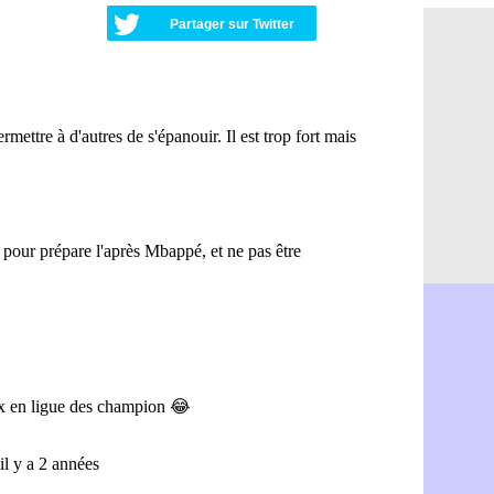
Nice : Kevi
07/08
Partager sur Twitter
L1 : prison
07/08
Leganés : c
07/08
Atletico : 
07/08
Monaco : Fi
07/08
Lyon : Mang
07/08
PSG : Nsoki
07/08
Arsenal : N
07/08
Real : Mast
07/08
Man City :
07/08
Rennes : Ha
07/08
Palace : To
07/08
OM : B. Gen
07/08
TFC : Sion
07/08
PSG : Live
07/08
Norvège : 
07/08
PSG : Mbay
07/08
Monaco : F
07/08
Grenade : 
07/08
Juve : Zheg
07/08
OM : Aguer
07/08
Arsenal : G
07/08