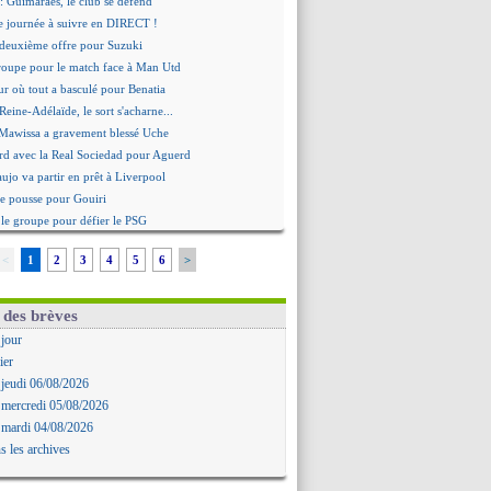
: Guimarães, le club se défend
re journée à suivre en DIRECT !
deuxième offre pour Suzuki
roupe pour le match face à Man Utd
ur où tout a basculé pour Benatia
Reine-Adélaïde, le sort s'acharne...
Mawissa a gravement blessé Uche
rd avec la Real Sociedad pour Aguerd
aujo va partir en prêt à Liverpool
 pousse pour Gouiri
le groupe pour défier le PSG
premier leader
<
1
2
3
4
5
6
>
erg, son agent maintient le suspense
i évoque son avenir
e transfert d'Asllani tombe à l'eau
 des brèves
tilisation du Football Video Support
 jour
ia envoie une pique à Longoria
ier
: Al-Ahli veut Pape Gueye
 jeudi 06/08/2026
ernière saison de Fonseca ?
 mercredi 05/08/2026
uveau prétendant pour Højbjerg
 mardi 04/08/2026
 gardien norvégien en approche ?
s les archives
urt a versé 120 M€ en 2026
tours dans le groupe face à Man Utd ?