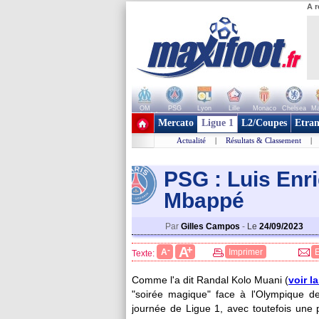
A r
OM
PSG
Lyon
Lille
Monaco
Chelsea
Ma
+ de clubs
Mercato
Ligue 1
L2/Coupes
Etran
Actualité
|
Résultats & Classement
|
PSG : Luis Enr
Mbappé
Par
Gilles Campos
-
Le
24/09/2023
+
A
-
A
Imprimer
Texte:
Comme l'a dit Randal Kolo Muani (
voir l
"soirée magique" face à l'Olympique de
journée de Ligue 1, avec toutefois une 