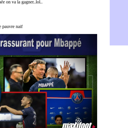
Nantes : d
07/08
Monaco : l
07/08
Man Utd : B
07/08
Man City :
07/08
Naples : l
07/08
OM : Lucas
07/08
PSG : le co
07/08
PSG : une 
07/08
Francfort :
07/08
Strasbourg 
07/08
Monaco : F
07/08
Dortmund :
07/08
Barça : pr
07/08
Argentine :
07/08
Tottenham 
07/08
Barça : l'a
07/08
FIFA : la C
06/08
CdM 2030 :
06/08
Rennes : Em
06/08
Côte d'Ivoi
06/08
Rennes : H
06/08
Man City :
06/08
Man Utd : Z
06/08