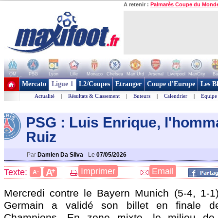
A retenir :
Palmarès Coupe du Mond
OM
PSG
Lyon
Lille
Monaco
Chelsea
Man Utd
Arsenal
Liverpool
ManCity
Ba
+ de clubs
Mercato
Ligue 1
L2/Coupes
Etranger
Coupe d'Europe
Les B
Actualité
|
Résultats & Classement
|
Buteurs
|
Calendrier
|
Equipe
PSG : Luis Enrique, l'homm
Ruiz
Par
Damien Da Silva
-
Le
07/05/2026
+
Imprimer
Email
A
Texte:
-
A
Mercredi contre le Bayern Munich (5-4, 1-1),
Germain a validé son billet en finale 
Champions. En zone mixte, le milieu de t