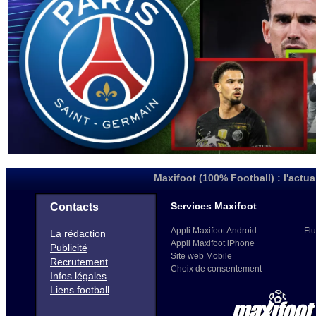
Maxifoot (100% Football) : l'actua
Services Maxifoot
Contacts
Appli Maxifoot Android
Flu
La rédaction
Appli Maxifoot iPhone
Publicité
Site web Mobile
Recrutement
Choix de consentement
Infos légales
Liens football