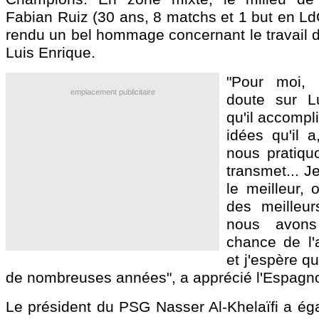
Fabian
Ruiz
(30 ans, 8 matchs et 1 but en Ld
rendu un bel hommage concernant le travail d
Luis Enrique.
"Pour moi, 
emplacement publicitaire
doute sur L
qu'il accomplit
idées qu'il a
nous pratiquo
transmet... J
le meilleur, 
des meilleur
nous avon
chance de l'
et j'espère qu
de nombreuses années", a apprécié l'Espagno
Le président du PSG Nasser Al-Khelaïfi a é