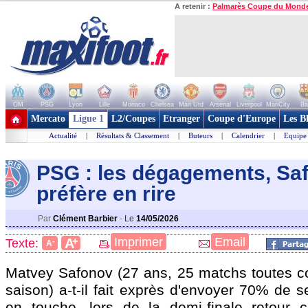
A retenir :
Palmarès Coupe du Mond
OM
PSG
Lyon
Lille
Monaco
Chelsea
Man Utd
Arsenal
Liverpool
ManCity
Ba
+ de clubs
Mercato
Ligue 1
L2/Coupes
Etranger
Coupe d'Europe
Les B
Actualité
|
Résultats & Classement
|
Buteurs
|
Calendrier
|
Equipe
PSG : les dégagements, Sa
préfère en rire
Par
Clément Barbier
-
Le
14/05/2026
+
Imprimer
Email
A
Texte:
-
A
Matvey
Safonov
(27 ans, 25 matchs toutes co
saison) a-t-il fait exprès d'envoyer 70% de s
en touche, lors de la demi-finale retour 