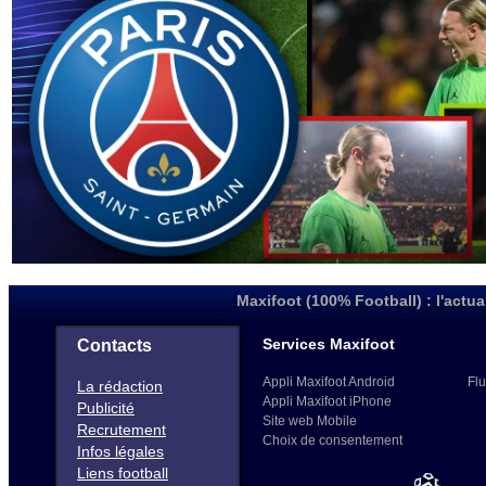
Maxifoot (100% Football) : l'actua
Services Maxifoot
Contacts
Appli Maxifoot Android
Flu
La rédaction
Appli Maxifoot iPhone
Publicité
Site web Mobile
Recrutement
Choix de consentement
Infos légales
Liens football