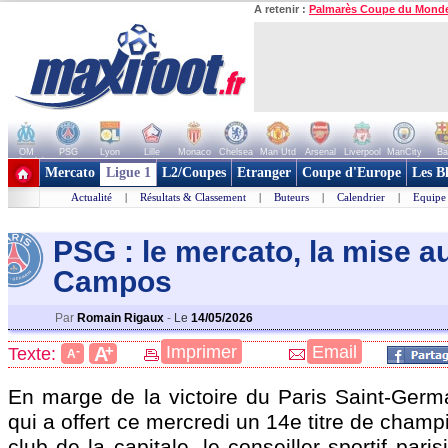
A retenir :
Palmarès Coupe du Mond
OM
PSG
Lyon
Lille
Monaco
Chelsea
Man Utd
Arsenal
Liverpool
ManCity
Ba
+ de clubs
Mercato
Ligue 1
L2/Coupes
Etranger
Coupe d'Europe
Les B
Actualité
|
Résultats & Classement
|
Buteurs
|
Calendrier
|
Equipe
PSG : le mercato, la mise a
Campos
Par
Romain Rigaux
-
Le
14/05/2026
+
Imprimer
Email
A
Texte:
-
A
En marge de la victoire du Paris Saint-Germa
qui a offert ce mercredi un 14e titre de cham
club de la capitale, le conseiller sportif par